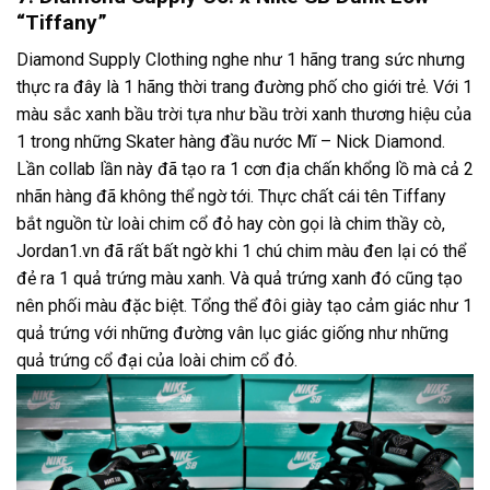
“Tiffany”
Diamond Supply Clothing nghe như 1 hãng trang sức nhưng
thực ra đây là 1 hãng thời trang đường phố cho giới trẻ. Với 1
màu sắc xanh bầu trời tựa như bầu trời xanh thương hiệu của
1 trong những Skater hàng đầu nước Mĩ – Nick Diamond.
Lần collab lần này đã tạo ra 1 cơn địa chấn khổng lồ mà cả 2
nhãn hàng đã không thể ngờ tới. Thực chất cái tên Tiffany
bắt nguồn từ loài chim cổ đỏ hay còn gọi là chim thầy cò,
Jordan1.vn đã rất bất ngờ khi 1 chú chim màu đen lại có thể
đẻ ra 1 quả trứng màu xanh. Và quả trứng xanh đó cũng tạo
nên phối màu đặc biệt. Tổng thể đôi giày tạo cảm giác như 1
quả trứng với những đường vân lục giác giống như những
quả trứng cổ đại của loài chim cổ đỏ.