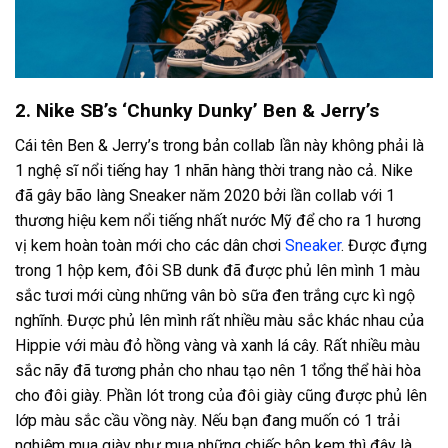
2. Nike SB’s ‘Chunky Dunky’ Ben & Jerry’s
Cái tên Ben & Jerry’s trong bản collab lần này không phải là
1 nghệ sĩ nổi tiếng hay 1 nhãn hàng thời trang nào cả. Nike
đã gây bão làng Sneaker năm 2020 bởi lần collab với 1
thương hiệu kem nổi tiếng nhất nước Mỹ để cho ra 1 hương
vị kem hoàn toàn mới cho các dân chơi
Sneaker
. Được đựng
trong 1 hộp kem, đôi SB dunk đã được phủ lên mình 1 màu
sắc tươi mới cùng những vân bò sữa đen trắng cực kì ngộ
nghĩnh. Được phủ lên mình rất nhiều màu sắc khác nhau của
Hippie với màu đỏ hồng vàng và xanh lá cây. Rất nhiều màu
sắc nãy đã tương phản cho nhau tạo nên 1 tổng thể hài hòa
cho đôi giày. Phần lót trong của đôi giày cũng được phủ lên
lớp màu sắc cầu vồng này. Nếu bạn đang muốn có 1 trải
nghiệm mua giày như mua những chiếc hộp kem thì đây là