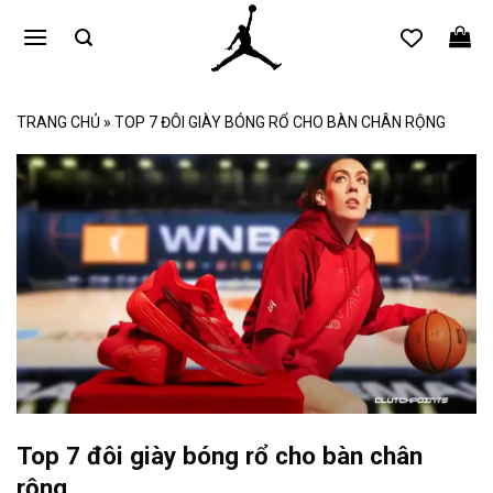
Bỏ
qua
nội
dung
TRANG CHỦ
»
TOP 7 ĐÔI GIÀY BÓNG RỔ CHO BÀN CHÂN RỘNG
Top 7 đôi giày bóng rổ cho bàn chân
rộng