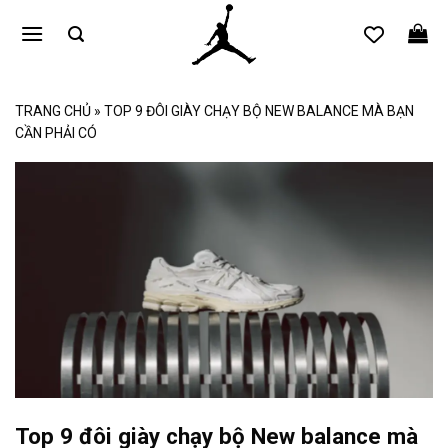
Bỏ
qua
nội
dung
TRANG CHỦ
»
TOP 9 ĐÔI GIÀY CHẠY BỘ NEW BALANCE MÀ BẠN
CẦN PHẢI CÓ
Top 9 đôi giày chạy bộ New balance mà