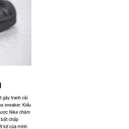
d
t gây tranh cãi
óa sneaker.
Kiểu
được Nike chăm
 bất chấp
ết kế của mình.