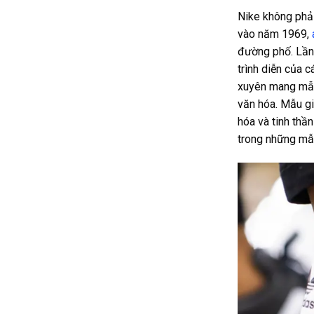
Nike không phải
vào năm 1969,
đường phố. Lần
trình diễn của 
xuyên mang mẫu 
văn hóa
.
Mẫu gi
hóa và tinh thầ
trong những mẫu