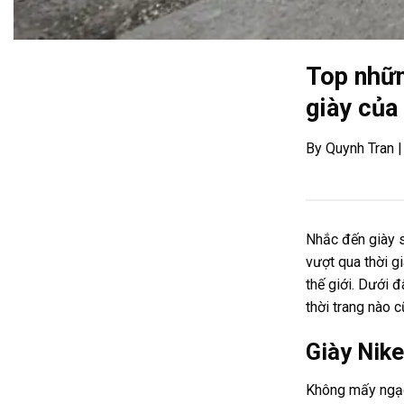
Top nhữn
giày của
By Quynh Tran 
Nhắc đến giày s
vượt qua thời g
thế giới. Dưới 
thời trang nào 
Giày Nike
Không mấy ngạc 