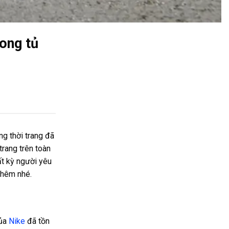
rong tủ
ng thời trang đã
trang trên toàn
ất kỳ người yêu
thêm nhé.
ủa
Nike
đã tồn