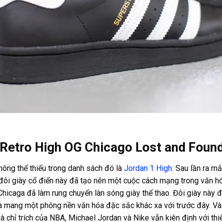
 Retro High OG Chicago Lost and Foun
hông thể thiếu trong danh sách đó là
Jordan 1 High
.
Sau lần ra mắ
ôi giày cổ điển này đã tạo nên một cuộc cách mạng trong văn h
hicaga đã làm rung chuyển làn sóng giày thể thao.
Đôi giày này 
à mang một phông nền văn hóa đặc sắc khác xa với trước đây.
Và
à chỉ trích của NBA, Michael Jordan và Nike vẫn kiên định với thi