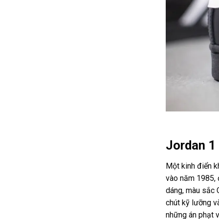
Jordan 1
Một kinh điển k
vào năm 1985, đ
dáng, màu sắc C
chút kỹ lưỡng v
những án phạt v