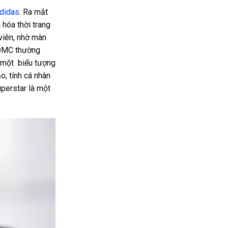
didas
. Ra mắt
 hóa thời trang
viên, nhờ màn
-DMC thường
h một biểu tượng
, tính cá nhân
uperstar là một