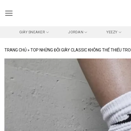
Bỏ
qua
nội
dung
GIÀY SNEAKER
JORDAN
YEEZY
TRANG CHỦ
»
TOP NHỮNG ĐÔI GIÀY CLASSIC KHÔNG THỂ THIẾU TRO