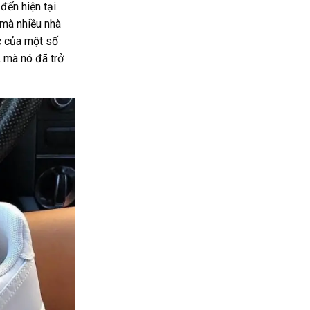
đến hiện tại.
 mà nhiều nhà
c của một số
, mà nó đã trở