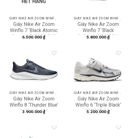
HẾT HÀNG
GIÀY NIKE AIR ZOOM WINFLO
GIÀY NIKE AIR ZOOM WINFLO
Giày Nike Air Zoom
Giày Nike Air Zoom
Winflo 7 ‘Black Atomic
Winflo 7 ‘Black
Orange’ CJ0291-013
Anthracite’ CJ0291-
6.500.000
₫
5.800.000
₫
001
Add to
Add to
wishlist
wishlist
GIÀY NIKE AIR ZOOM WINFLO
GIÀY NIKE AIR ZOOM WINFLO
Giày Nike Air Zoom
Giày Nike Air Zoom
Winflo 8 ‘Thunder Blue’
Winflo 6 ‘Triple Black’
CW3419-400
AQ7497-004
3.900.000
₫
5.200.000
₫