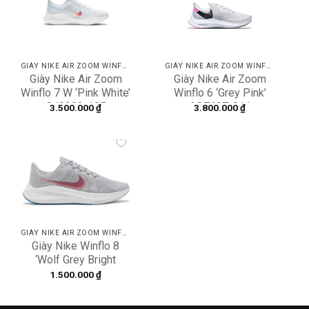
Add to
Add to
wishlist
wishlist
GIÀY NIKE AIR ZOOM WINFLO
GIÀY NIKE AIR ZOOM WINFLO
Giày Nike Air Zoom
Giày Nike Air Zoom
Winflo 7 W ‘Pink White’
Winflo 6 ‘Grey Pink’
CJ0302-105
AQ7497-011
3.500.000
₫
3.800.000
₫
Add to
wishlist
GIÀY NIKE AIR ZOOM WINFLO
Giày Nike Winflo 8
‘Wolf Grey Bright
Crimson’ CW3419-004
1.500.000
₫