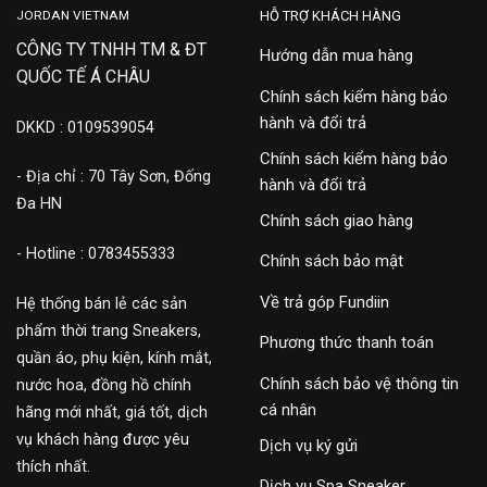
JORDAN VIETNAM
HỖ TRỢ KHÁCH HÀNG
CÔNG TY TNHH TM & ĐT
Hướng dẫn mua hàng
QUỐC TẾ Á CHÂU
Chính sách kiểm hàng bảo
hành và đổi trả
DKKD : 0109539054
Chính sách kiểm hàng bảo
- Địa chỉ : 70 Tây Sơn, Đống
hành và đổi trả
Đa HN
Chính sách giao hàng
- Hotline : 0783455333
Chính sách bảo mật
Về trả góp Fundiin
Hệ thống bán lẻ các sản
phẩm thời trang Sneakers,
Phương thức thanh toán
quần áo, phụ kiện, kính mắt,
Chính sách bảo vệ thông tin
nước hoa, đồng hồ chính
cá nhân
hãng mới nhất, giá tốt, dịch
vụ khách hàng được yêu
Dịch vụ ký gửi
thích nhất.
Dịch vụ Spa Sneaker