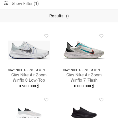
Show Filter (1)
Results
()
Add to
Add to
wishlist
wishlist
GIÀY NIKE AIR ZOOM WINFLO
GIÀY NIKE AIR ZOOM WINFLO
Giày Nike Air Zoom
Giày Nike Air Zoom
Winflo 8 Low-Top
Winflo 7 ‘Flash
Running Shoes ‘White’
Crimson Aqua’
3.900.000
₫
8.000.000
₫
CW3419-008
CJ0291-100
Add to
Add to
wishlist
wishlist