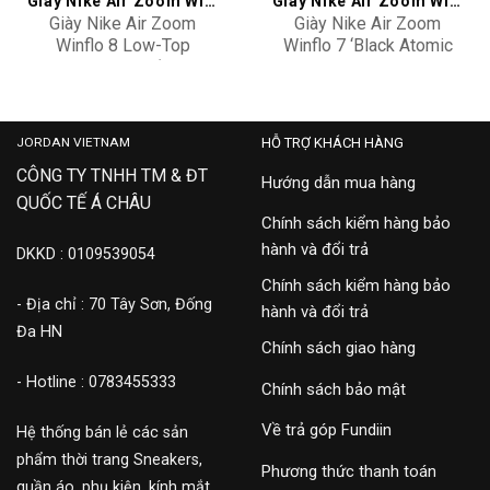
Giày Nike Air Zoom Winflo
Giày Nike Air Zoom Winflo
Giày Nike Air Zoom
Giày Nike Air Zoom
Winflo 8 Low-Top
Winflo 7 ‘Black Atomic
Running Shoes ‘White’
Orange’ CJ0291-013
3,900,000
6,500,000
CW3419-008
JORDAN VIETNAM
HỖ TRỢ KHÁCH HÀNG
CÔNG TY TNHH TM & ĐT
Hướng dẫn mua hàng
QUỐC TẾ Á CHÂU
Chính sách kiểm hàng bảo
hành và đổi trả
DKKD : 0109539054
Chính sách kiểm hàng bảo
- Địa chỉ : 70 Tây Sơn, Đống
hành và đổi trả
Đa HN
Chính sách giao hàng
- Hotline : 0783455333
Chính sách bảo mật
Về trả góp Fundiin
Hệ thống bán lẻ các sản
phẩm thời trang Sneakers,
Phương thức thanh toán
quần áo, phụ kiện, kính mắt,