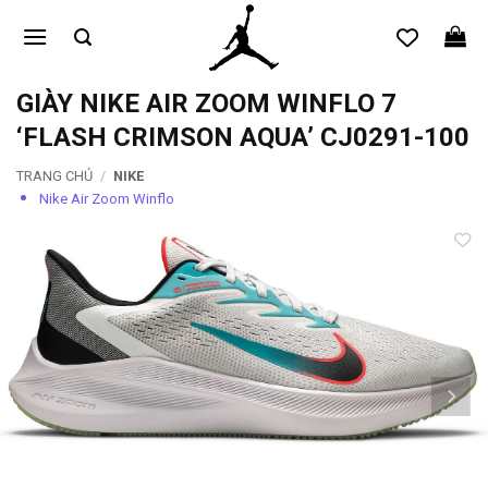
Bỏ
qua
nội
dung
GIÀY NIKE AIR ZOOM WINFLO 7
‘FLASH CRIMSON AQUA’ CJ0291-100
TRANG CHỦ
/
NIKE
Nike Air Zoom Winflo
Add to
wishlist