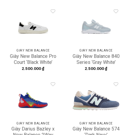
WL574WNC
Add to
Add to
wishlist
wishlist
GIÀY NEW BALANCE
GIÀY NEW BALANCE
Giày New Balance Pro
Giày New Balance 840
Court ‘Black White’
Series ‘Gray White’
PROCTCWB
WL840PB
2.500.000
₫
2.500.000
₫
Add to
Add to
wishlist
wishlist
GIÀY NEW BALANCE
GIÀY NEW BALANCE
Giày Darius Bazley x
Giày New Balance 574
New Balance 2Way
‘Dark Navy’