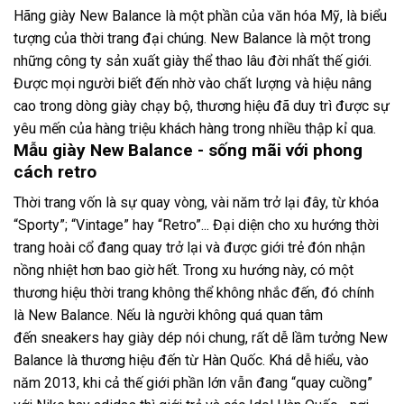
Hãng giày
New Balance
là một phần của văn hóa Mỹ, là biểu
tượng của thời trang đại chúng. New Balance là một trong
những công ty sản xuất giày thể thao lâu đời nhất thế giới.
Được mọi người biết đến nhờ vào chất lượng và hiệu nâng
cao trong dòng giày chạy bộ, thương hiệu đã duy trì được sự
yêu mến của hàng triệu khách hàng trong nhiều thập kỉ qua.
Mẫu giày New Balance - sống mãi với phong
cách retro
Thời trang vốn là sự quay vòng, vài năm trở lại đây, từ khóa
“Sporty”; “Vintage” hay “Retro”... Đại diện cho xu hướng thời
trang hoài cổ đang quay trở lại và được giới trẻ đón nhận
nồng nhiệt hơn bao giờ hết. Trong xu hướng này, có một
thương hiệu thời trang không thể không nhắc đến, đó chính
là New Balance. Nếu là người không quá quan tâm
đến
sneakers
hay giày dép nói chung, rất dễ lầm tưởng New
Balance là thương hiệu đến từ Hàn Quốc. Khá dễ hiểu, vào
năm 2013, khi cả thế giới phần lớn vẫn đang “quay cuồng”