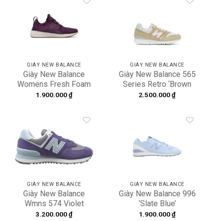
Add to
Add to
wishlist
wishlist
GIÀY NEW BALANCE
GIÀY NEW BALANCE
Giày New Balance
Giày New Balance 565
Womens Fresh Foam
Series Retro ‘Brown
Cruz ‘Purple’
White’ ML565GA1
1.900.000
₫
2.500.000
₫
WCRUZOM
Add to
Add to
wishlist
wishlist
GIÀY NEW BALANCE
GIÀY NEW BALANCE
Giày New Balance
Giày New Balance 996
Wmns 574 Violet
‘Slate Blue’
Smokey Quartz
MRL996DE
3.200.000
₫
1.900.000
₫