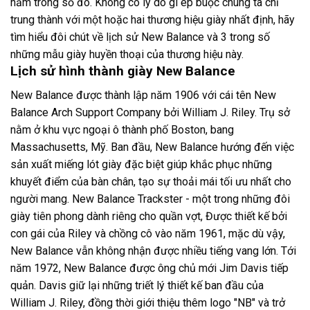
nằm trong số đó. Không có lý do gì ép buộc chúng ta chỉ
trung thành với một hoặc hai thương hiệu giày nhất định, hãy
tìm hiểu đôi chút về lịch sử New Balance và 3 trong số
những mẫu giày huyền thoại của thương hiệu này.
Lịch sử hình thành giày New Balance
New Balance được thành lập năm 1906 với cái tên New
Balance Arch Support Company bởi William J. Riley. Trụ sở
nằm ở khu vực ngoại ô thành phố Boston, bang
Massachusetts, Mỹ. Ban đầu, New Balance hướng đến việc
sản xuất miếng lót giày đặc biệt giúp khắc phục những
khuyết điểm của bàn chân, tạo sự thoải mái tối ưu nhất cho
người mang. New Balance Trackster - một trong những đôi
giày tiên phong dành riêng cho quần vợt, Được thiết kế bởi
con gái của Riley và chồng cô vào năm 1961, mặc dù vậy,
New Balance vẫn không nhận được nhiều tiếng vang lớn. Tới
năm 1972, New Balance được ông chủ mới Jim Davis tiếp
quản. Davis giữ lại những triết lý thiết kế ban đầu của
William J. Riley, đồng thời giới thiệu thêm logo "NB" và trở