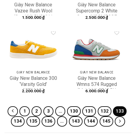
Giày New Balance
Giày New Balance
Vazee Rush Wool
Supercomp 2 White
‘Grey’ MLRUSHVJ
Green MSCMP2SE
1.500.000
₫
2.500.000
₫
Add to
Add to
wishlist
wishlist
GIÀY NEW BALANCE
GIÀY NEW BALANCE
Giày New Balance 300
Giày New Balance
‘Varsity Gold’
Wmns 574 Rugged
CRT300B2
‘Multi’ ML574DRU
2.200.000
₫
6.000.000
₫
1
2
3
…
130
131
132
133
134
135
136
…
143
144
145