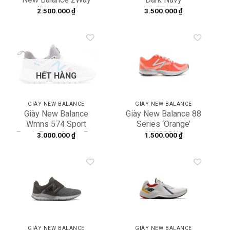
‘My Home’
ML574BSL
2.500.000
₫
3.500.000
₫
BB2WXYOH
Add to
Add to
wishlist
wishlist
HẾT HÀNG
GIÀY NEW BALANCE
GIÀY NEW BALANCE
Giày New Balance
Giày New Balance 88
Wmns 574 Sport
Series ‘Orange’
Fresh Foam Arctic Fox
WX88DW
3.000.000
₫
1.500.000
₫
Ozone ‘Blue’
WS574PRA
Add to
Add to
wishlist
wishlist
GIÀY NEW BALANCE
GIÀY NEW BALANCE