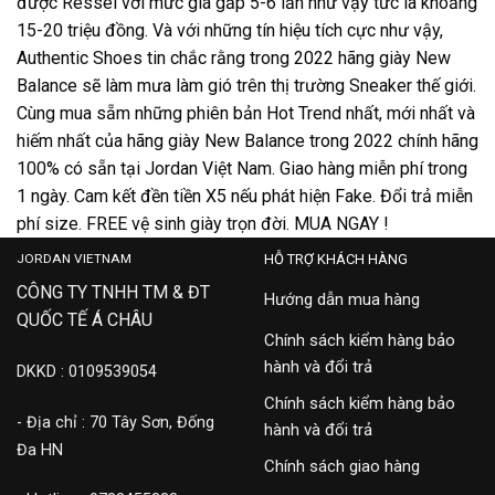
được Ressel với mức giá gấp 5-6 lần như vậy tức là khoảng
15-20 triệu đồng. Và với những tín hiệu tích cực như vậy,
Authentic Shoes tin chắc rằng trong 2022 hãng giày New
Balance sẽ làm mưa làm gió trên thị trường Sneaker thế giới.
Cùng mua sẵm những phiên bản Hot Trend nhất, mới nhất và
hiếm nhất của hãng giày New Balance trong 2022 chính hãng
100% có sẵn tại
Jordan Việt Nam
. Giao hàng miễn phí trong
1 ngày. Cam kết đền tiền X5 nếu phát hiện Fake. Đổi trả miễn
phí size. FREE vệ sinh giày trọn đời. MUA NGAY !
JORDAN VIETNAM
HỖ TRỢ KHÁCH HÀNG
CÔNG TY TNHH TM & ĐT
Hướng dẫn mua hàng
QUỐC TẾ Á CHÂU
Chính sách kiểm hàng bảo
hành và đổi trả
DKKD : 0109539054
Chính sách kiểm hàng bảo
- Địa chỉ : 70 Tây Sơn, Đống
hành và đổi trả
Đa HN
Chính sách giao hàng