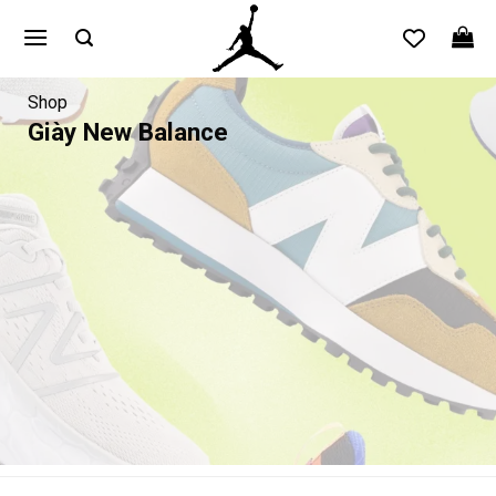
Bỏ
qua
nội
dung
Shop
Giày New Balance