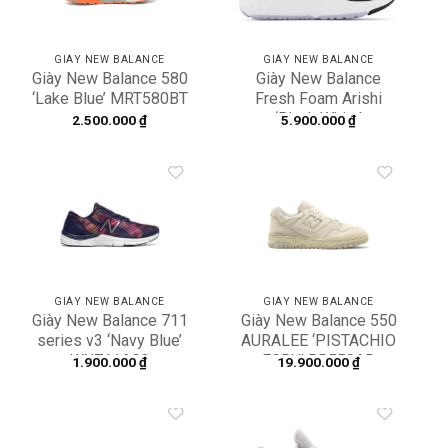
GIÀY NEW BALANCE
GIÀY NEW BALANCE
Giày New Balance 580
Giày New Balance
‘Lake Blue’ MRT580BT
Fresh Foam Arishi
‘Black White’
2.500.000
₫
5.900.000
₫
WARISRB1
Add to
Add to
wishlist
wishlist
GIÀY NEW BALANCE
GIÀY NEW BALANCE
Giày New Balance 711
Giày New Balance 550
series v3 ‘Navy Blue’
AURALEE ‘PISTACHIO
WX711AG3
ECRU’ BB550AR
1.900.000
₫
19.900.000
₫