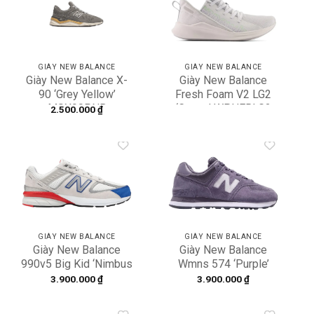
Add to
Add to
wishlist
wishlist
GIÀY NEW BALANCE
GIÀY NEW BALANCE
Giày New Balance X-
Giày New Balance
90 ‘Grey Yellow’
Fresh Foam V2 LG2
MSX90PNB
‘Cream’ WPHERLG2
2.500.000
₫
Add to
Add to
wishlist
wishlist
GIÀY NEW BALANCE
GIÀY NEW BALANCE
Giày New Balance
Giày New Balance
990v5 Big Kid ‘Nimbus
Wmns 574 ‘Purple’
Cloud’ GC990NB5
WL574FHBB
3.900.000
₫
3.900.000
₫