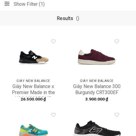
Show Filter (1)
Results
()
Add to
Add to
wishlist
wishlist
GIÀY NEW BALANCE
GIÀY NEW BALANCE
Giày New Balance x
Giày New Balance 300
Premier Made in the
Burgundy CRT300EF
USA M998PRMR
26.500.000
₫
3.900.000
₫
Add to
Add to
wishlist
wishlist