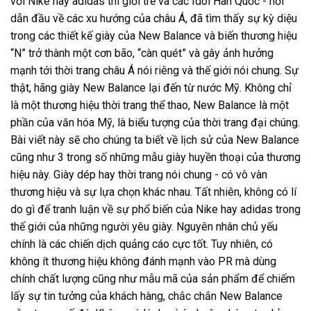
với Nike hay adidas thì giới trẻ và các Idol Hàn Quốc - nơi
dẫn đầu về các xu hướng của châu Á, đã tìm thấy sự kỳ diệu
trong các thiết kế giày của New Balance và biến thương hiệu
“N” trở thành một cơn bão, “càn quét” và gây ảnh hưởng
mạnh tới thời trang châu Á nói riêng và thế giới nói chung. Sự
thật, hãng giày New Balance lại đến từ nước Mỹ. Không chỉ
là một thương hiệu thời trang thể thao, New Balance là một
phần của văn hóa Mỹ, là biểu tượng của thời trang đại chúng.
Bài viết này sẽ cho chúng ta biết về lịch sử của New Balance
cũng như 3 trong số những mẫu giày huyền thoại của thương
hiệu này. Giày dép hay thời trang nói chung - có vô vàn
thương hiệu và sự lựa chọn khác nhau. Tất nhiên, không có lí
do gì để tranh luận về sự phổ biến của
Nike
hay
adidas
trong
thế giới của những người yêu giày. Nguyên nhân chủ yếu
chính là các chiến dịch quảng cáo cực tốt. Tuy nhiên, có
không ít thương hiệu không đánh mạnh vào PR mà dùng
chính chất lượng cũng như mẫu mã của sản phẩm để chiếm
lấy sự tin tưởng của khách hàng, chắc chắn New Balance