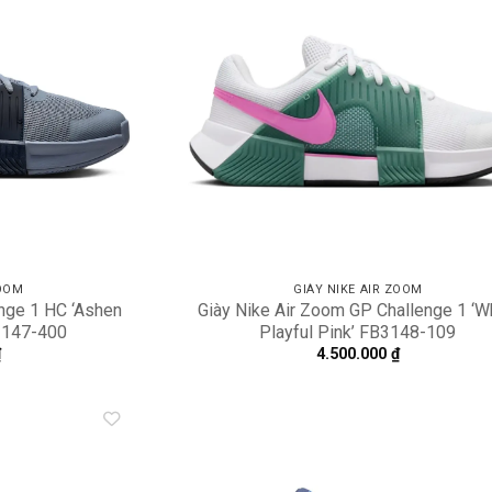
Add to
A
wishlist
wi
ZOOM
GIÀY NIKE AIR ZOOM
nge 1 HC ‘Ashen
Giày Nike Air Zoom GP Challenge 1 ‘W
B3147-400
Playful Pink’ FB3148-109
₫
4.500.000
₫
Add to
A
wishlist
wi