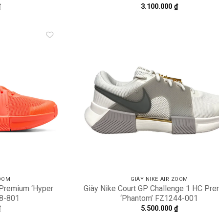
₫
3.100.000
₫
Add to
A
wishlist
wi
ZOOM
GIÀY NIKE AIR ZOOM
 Premium ‘Hyper
Giày Nike Court GP Challenge 1 HC Pr
8-801
‘Phantom’ FZ1244-001
₫
5.500.000
₫