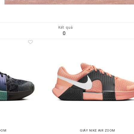
Kết quả
0
Add to
A
wishlist
wi
ZOOM
GIÀY NIKE AIR ZOOM