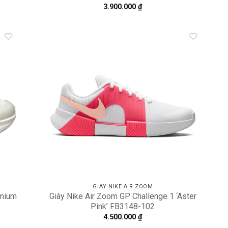
3.900.000
₫
dd to
Add to
shlist
wishlist
GIÀY NIKE AIR ZOOM
emium
Giày Nike Air Zoom GP Challenge 1 ‘Aster
Pink’ FB3148-102
4.500.000
₫