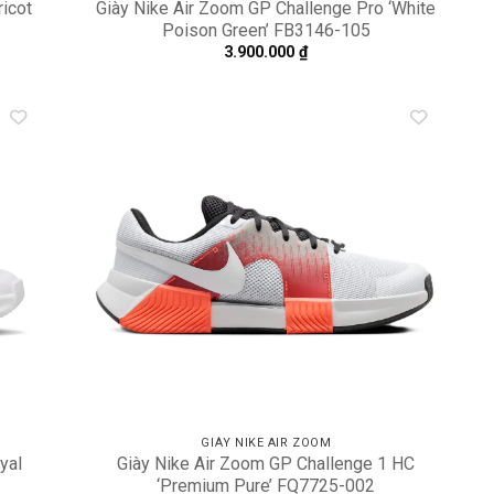
icot
Giày Nike Air Zoom GP Challenge Pro ‘White
Poison Green’ FB3146-105
3.900.000
₫
dd to
Add to
shlist
wishlist
GIÀY NIKE AIR ZOOM
yal
Giày Nike Air Zoom GP Challenge 1 HC
‘Premium Pure’ FQ7725-002