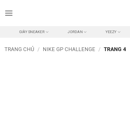
Bỏ
qua
nội
dung
GIÀY SNEAKER
JORDAN
YEEZY
TRANG CHỦ
/
NIKE GP CHALLENGE
/
TRANG 4