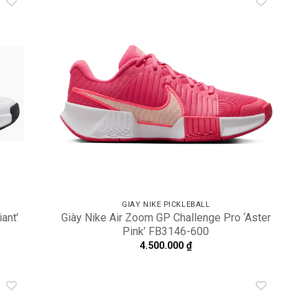
dd to
Add to
shlist
wishlist
GIÀY NIKE PICKLEBALL
ant’
Giày Nike Air Zoom GP Challenge Pro ‘Aster
Pink’ FB3146-600
4.500.000
₫