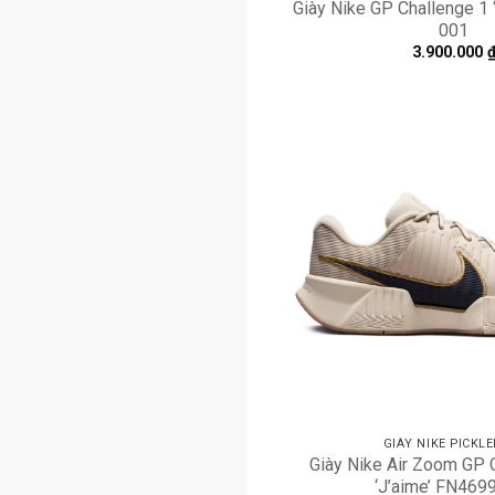
Giày Nike GP Challenge 1 
001
3.900.000
GIÀY NIKE PICKL
Giày Nike Air Zoom GP 
‘J’aime’ FN469