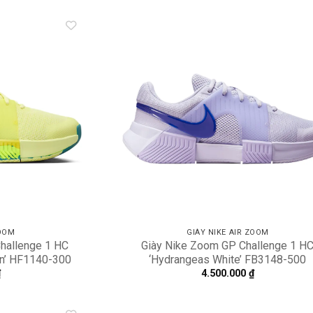
Add to
A
wishlist
wi
ZOOM
GIÀY NIKE AIR ZOOM
Challenge 1 HC
Giày Nike Zoom GP Challenge 1 H
n’ HF1140-300
‘Hydrangeas White’ FB3148-500
₫
4.500.000
₫