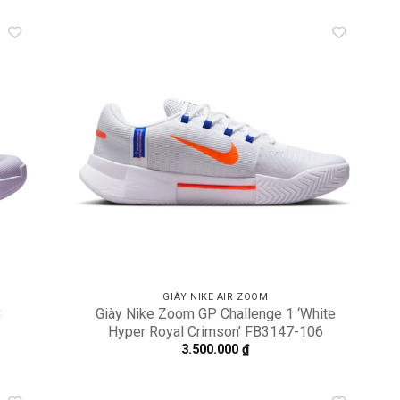
dd to
Add to
shlist
wishlist
GIÀY NIKE AIR ZOOM
C
Giày Nike Zoom GP Challenge 1 ‘White
Hyper Royal Crimson’ FB3147-106
3.500.000
₫