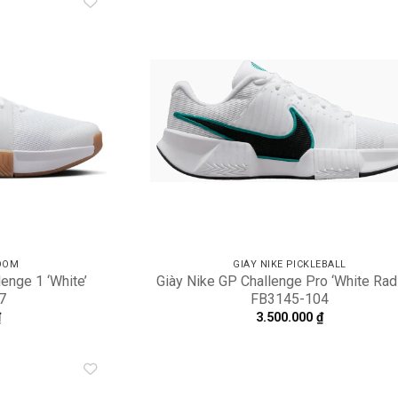
Add to
A
wishlist
wi
ZOOM
GIÀY NIKE PICKLEBALL
enge 1 ‘White’
Giày Nike GP Challenge Pro ‘White Radi
7
FB3145-104
₫
3.500.000
₫