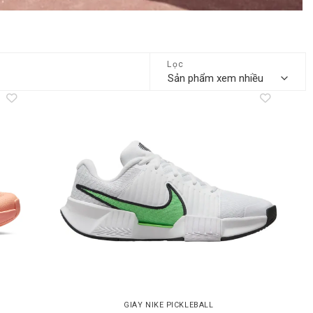
Lọc
dd to
Add to
shlist
wishlist
GIÀY NIKE PICKLEBALL