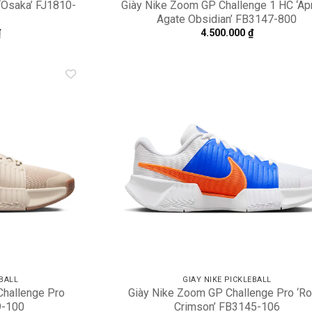
‘Osaka’ FJ1810-
Giày Nike Zoom GP Challenge 1 HC ‘Apr
Agate Obsidian’ FB3147-800
₫
4.500.000
₫
Add to
A
wishlist
wi
EBALL
GIÀY NIKE PICKLEBALL
Challenge Pro
Giày Nike Zoom GP Challenge Pro ‘Ro
9-100
Crimson’ FB3145-106