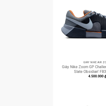
GIÀY NIKE AIR 
Giày Nike Zoom GP Challe
Slate Obsidian’ F
4.500.000