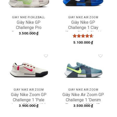
GIÀY NIKE PICKLEBALL
GIÀY NIKE AIR ZOOM
Giày Nike GP
Giày Nike GP
Challenge Pro
Challenge 1 Clay
Premium ‘Platinum
‘Racer Blue & Black’
3.500.000
₫
Violet’ FJ1809-001
FJ1813-402
Được xếp
5.100.000
₫
hạng
4.6
5 sao
Add to
Add to
wishlist
wishlist
GIÀY NIKE AIR ZOOM
GIÀY NIKE AIR ZOOM
Giày Nike Zoom GP
Giày Nike Air Zoom GP
Challenge 1 ‘Pale
Challenge 1 ‘Denim
Ivory’ FB3148-104
Turquoise’ FB3147-
3.900.000
₫
3.500.000
₫
401