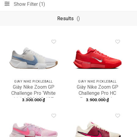
Show Filter (1)
Results
()
Add to
Add to
wishlist
wishlist
GIÀY NIKE PICKLEBALL
GIÀY NIKE PICKLEBALL
Giày Nike Zoom GP
Giày Nike Zoom GP
Challenge Pro ‘White
Challenge Pro HC
Light’ FB3145-107
Premium ‘ Bright
3.300.000
₫
3.900.000
₫
Crimson’ HQ2609-60
Add to
Add to
wishlist
wishlist