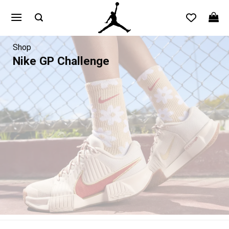
Bỏ
qua
nội
dung
Shop
Nike GP Challenge