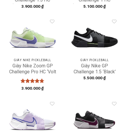
‘Green’ IQ5176-301
‘University Red Black
3.900.000
₫
5.100.000
₫
White’ FB3147-600
Add to
Add to
wishlist
wishlist
GIÀY NIKE PICKLEBALL
GIÀY PICKLEBALL
Giày Nike Zoom GP
Giày Nike GP
Challenge Pro HC ‘Volt
Challenge 1.5 ‘Black’
Tint White Sapphire’
IQ5180-001
5.500.000
₫
IB6560-700
Được xếp
3.900.000
₫
hạng
4.67
5 sao
Add to
Add to
wishlist
wishlist