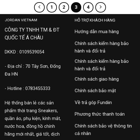
1
2
3
4
JORDAN VIETNAM
HỖ TRỢ KHÁCH HÀNG
CÔNG TY TNHH TM & ĐT
Hướng dẫn mua hàng
QUỐC TẾ Á CHÂU
Chính sách kiểm hàng bảo
hành và đổi trả
DKKD : 0109539054
Chính sách kiểm hàng bảo
- Địa chỉ : 70 Tây Sơn, Đống
hành và đổi trả
Đa HN
Chính sách giao hàng
- Hotline : 0783455333
Chính sách bảo mật
Về trả góp Fundiin
Hệ thống bán lẻ các sản
phẩm thời trang Sneakers,
Phương thức thanh toán
quần áo, phụ kiện, kính mắt,
Chính sách bảo vệ thông tin
nước hoa, đồng hồ chính
cá nhân
hãng mới nhất, giá tốt, dịch