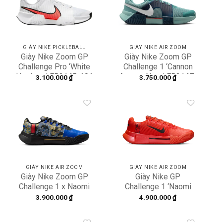
Add to
Add to
wishlist
wishlist
GIÀY NIKE PICKLEBALL
GIÀY NIKE AIR ZOOM
Giày Nike Zoom GP
Giày Nike Zoom GP
Challenge Pro ‘White
Challenge 1 ‘Cannon
Hot Lava’ FB3145-101
Armory Navy’ FB3147-
3.100.000
₫
3.750.000
₫
003
Add to
Add to
wishlist
wishlist
GIÀY NIKE AIR ZOOM
GIÀY NIKE AIR ZOOM
Giày Nike Zoom GP
Giày Nike GP
Challenge 1 x Naomi
Challenge 1 ‘Naomi
Osaka ‘J’aime’
Osaka’ ‘Picante Red’
3.900.000
₫
4.900.000
₫
FN4772-001
HQ2553-600