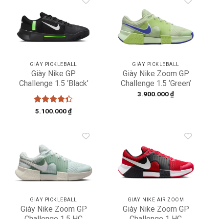
Add to
Add to
wishlist
wishlist
GIÀY PICKLEBALL
GIÀY PICKLEBALL
Giày Nike GP
Giày Nike Zoom GP
Challenge 1.5 ‘Black’
Challenge 1.5 ‘Green’
IQ5179-001
IQ5176-700
3.900.000
₫
Được xếp
5.100.000
₫
hạng
4.33
5 sao
Add to
Add to
wishlist
wishlist
GIÀY PICKLEBALL
GIÀY NIKE AIR ZOOM
Giày Nike Zoom GP
Giày Nike Zoom GP
Challenge 1.5 HC
Challenge 1 HC