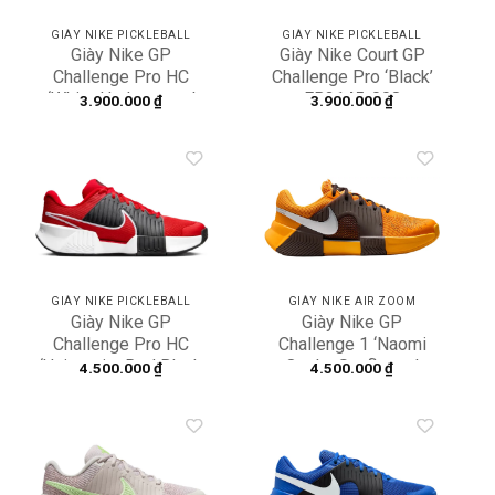
GIÀY NIKE PICKLEBALL
GIÀY NIKE PICKLEBALL
Giày Nike GP
Giày Nike Court GP
Challenge Pro HC
Challenge Pro ‘Black’
‘White Hydrangeas’
FB3145-008
3.900.000
₫
3.900.000
₫
FB3146-101
Add to
Add to
wishlist
wishlist
GIÀY NIKE PICKLEBALL
GIÀY NIKE AIR ZOOM
Giày Nike GP
Giày Nike GP
Challenge Pro HC
Challenge 1 ‘Naomi
‘University Red Black
Osaka Sunflower’
4.500.000
₫
4.500.000
₫
White’ FB3145-600
HF1144-700
Add to
Add to
wishlist
wishlist