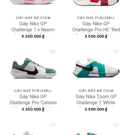
GIÀY NIKE AIR ZOOM
GIÀY NIKE PICKLEBALL
Giày Nike GP
Giày Nike GP
Challenge 1 x Naomi
Challenge Pro HC ‘Red
Osaka ‘Pink Foam’
Rush Pink’ FB3146-
5.500.000
₫
3.500.000
₫
HJ6643-601
104
Add to
Add to
wishlist
wishlist
GIÀY NIKE PICKLEBALL
GIÀY NIKE AIR ZOOM
Giày Nike GP
Giày Nike Zoom GP
Challenge Pro ‘Cannon
Challenge 1 ‘White
White’ FB3145-004
Radiant Emerald’
3.350.000
₫
3.500.000
₫
FB3147-104