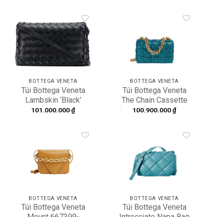
VA00A-4376
Add to
Add to
wishlist
wishlist
BOTTEGA VENETA
BOTTEGA VENETA
Túi Bottega Veneta
Túi Bottega Veneta
Lambskin ‘Black’
The Chain Cassette
609231-VCPP-18803
‘Intrecciato’ 631421-
101.000.000
₫
100.900.000
₫
VBWZ0-3118
Add to
Add to
wishlist
wishlist
BOTTEGA VENETA
BOTTEGA VENETA
Túi Bottega Veneta
Túi Bottega Veneta
Mount 667399-
Intrecciato Napa Bag