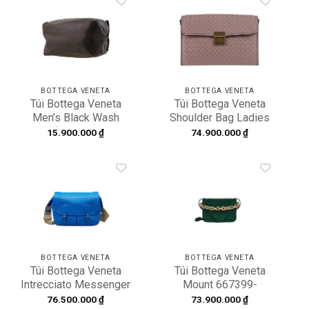
Add to
Add to
wishlist
wishlist
BOTTEGA VENETA
BOTTEGA VENETA
Túi Bottega Veneta
Túi Bottega Veneta
Men’s Black Wash
Shoulder Bag Ladies
Pouch ‘Black’ 629675-
463700-VAUQ3-5788
15.900.000
₫
74.900.000
₫
VA9V3-2142
Add to
Add to
wishlist
wishlist
BOTTEGA VENETA
BOTTEGA VENETA
Túi Bottega Veneta
Túi Bottega Veneta
Intrecciato Messenger
Mount 667399-
Bag in Blue 355784-
V09C1-3041
76.500.000
₫
73.900.000
₫