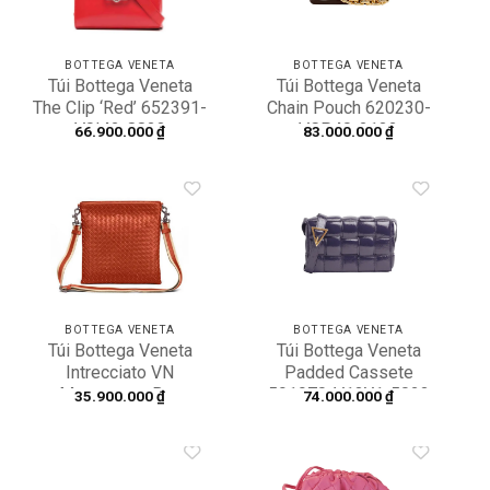
BOTTEGA VENETA
BOTTEGA VENETA
Túi Bottega Veneta
Túi Bottega Veneta
The Clip ‘Red’ 652391-
Chain Pouch 620230-
V0I42-8823
VCP40-2132
66.900.000
₫
83.000.000
₫
Add to
Add to
wishlist
wishlist
BOTTEGA VENETA
BOTTEGA VENETA
Túi Bottega Veneta
Túi Bottega Veneta
Intrecciato VN
Padded Cassete
Messenger Bag
591970-V13Y1-5023
35.900.000
₫
74.000.000
₫
Arizona 276357-
V465C-7566