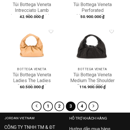
Túi Bottega Veneta
Túi Bottega Veneta
Intrecciato Lamb
Perforated
Leather Zip Shoulder
Messenger Bag
42.900.000
₫
50.900.000
₫
Bag 232499-V0016-
‘Black’ 578544-
7676
VBOY1-1000
Add to
Add to
wishlist
wishlist
BOTTEGA VENETA
BOTTEGA VENETA
Túi Bottega Veneta
Túi Bottega Veneta
Ladies The Ladies
Medium The Shoulder
Small ‘Almond’
Pouch 607984-
60.500.000
₫
116.900.000
₫
648025-VCP40-2700
VCP40-2132
1
2
3
4
JORDAN VIETNAM
HỖ TRỢ KHÁCH HÀNG
CÔNG TY TNHH TM & ĐT
Hướng dẫn mua hàng