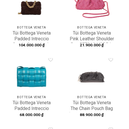
Add to
Add to
wishlist
wishlist
BOTTEGA VENETA
BOTTEGA VENETA
Túi Bottega Veneta
Túi Bottega Veneta
Padded Intreccio
Pink Leather Shoulder
Suede Cross-body
Bag 577816-VCPP1-
104.000.000
₫
21.900.000
₫
Bag
5632
631421V04N02132
Add to
Add to
wishlist
wishlist
BOTTEGA VENETA
BOTTEGA VENETA
Túi Bottega Veneta
Túi Bottega Veneta
Padded Intreccio
The Chain Pouch Bag
Leather Ccross-body
‘Black’ 620230VCP40-
68.000.000
₫
88.900.000
₫
Bag 591970-VCQR1-
1229
4634