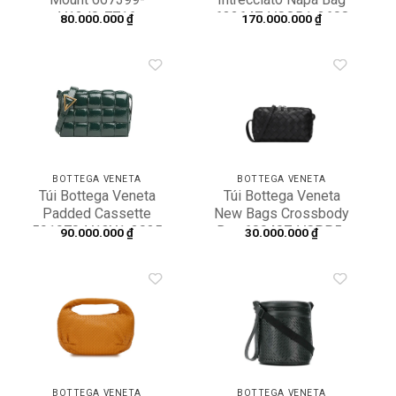
V12J0-7716
632647-VCQR1-3608
80.000.000
₫
170.000.000
₫
Add to
Add to
wishlist
wishlist
BOTTEGA VENETA
BOTTEGA VENETA
Túi Bottega Veneta
Túi Bottega Veneta
Padded Cassette
New Bags Crossbody
591970-V13Y1-3035
Bag 609407-VCPP5-
90.000.000
₫
30.000.000
₫
8803
Add to
Add to
wishlist
wishlist
BOTTEGA VENETA
BOTTEGA VENETA