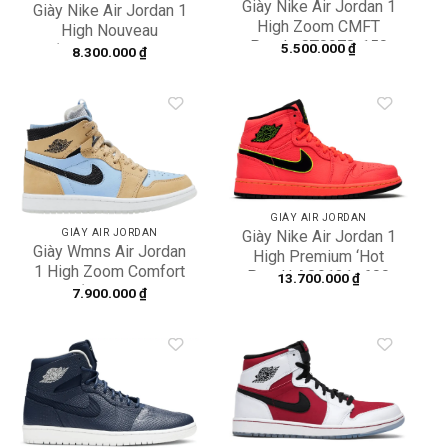
Giày Nike Air Jordan 1
Giày Nike Air Jordan 1
High Zoom CMFT
High Nouveau
Purple CT0978-150
5.500.000
₫
‘Medium Beige’
8.300.000
₫
819176-050
Add to
Add to
wishlist
wishlist
GIÀY AIR JORDAN
GIÀY AIR JORDAN
Giày Nike Air Jordan 1
Giày Wmns Air Jordan
High Premium ‘Hot
1 High Zoom Comfort
Punch’ AQ9131- 600
13.700.000
₫
High ‘Psychic Blue
7.900.000
₫
Sesame’
Add to
Add to
wishlist
wishlist