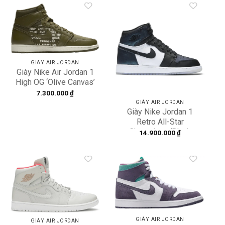
Add to
Add to
wishlist
wishlist
GIÀY AIR JORDAN
Giày Nike Air Jordan 1
High OG ‘Olive Canvas’
555088-300
7.300.000
₫
GIÀY AIR JORDAN
Giày Nike Jordan 1
Retro All-Star
Chameleon ‘Black
14.900.000
₫
Metallic Silver’
907959-015
Add to
Add to
wishlist
wishlist
GIÀY AIR JORDAN
GIÀY AIR JORDAN