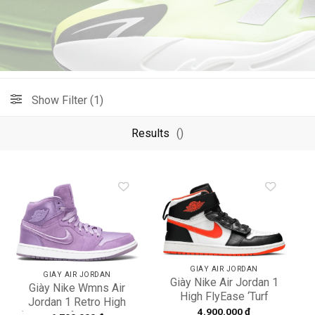
Show Filter (1)
Results
()
Add to
Add to
wishlist
wishlist
GIÀY AIR JORDAN
GIÀY AIR JORDAN
Giày Nike Air Jordan 1
Giày Nike Wmns Air
High FlyEase ‘Turf
Jordan 1 Retro High
Orange’ CQ3835-008
4.900.000
₫