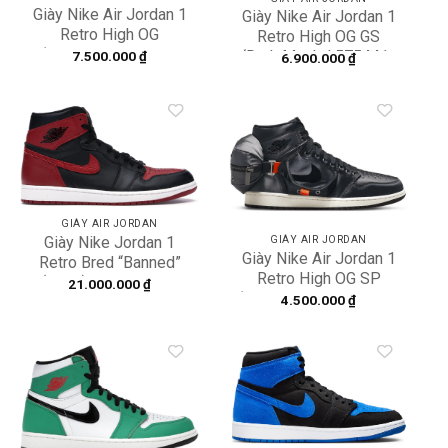
Giày Nike Air Jordan 1
Giày Nike Air Jordan 1
Retro High OG
Retro High OG GS
‘Fearless’ CK5666-
‘Dark Mocha’ 575441-
7.500.000
₫
6.900.000
₫
100
105
Add to
Add to
wishlist
wishlist
GIÀY AIR JORDAN
Giày Nike Jordan 1
GIÀY AIR JORDAN
Giày Nike Air Jordan 1
Retro Bred “Banned”
Retro High OG SP
(2016) 555088-001
21.000.000
₫
‘Utility Stash’ DN4336-
4.500.000
₫
001
Add to
Add to
wishlist
wishlist