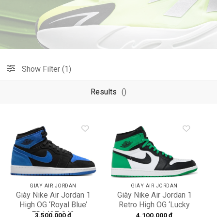
Show Filter (1)
Results
()
Add to
Add to
wishlist
wishlist
GIÀY AIR JORDAN
GIÀY AIR JORDAN
Giày Nike Air Jordan 1
Giày Nike Air Jordan 1
Retro High OG ‘Lucky
High OG ‘Royal Blue’
Green’ DZ5485-031
FD1437-042
4.100.000
₫
3.500.000
₫