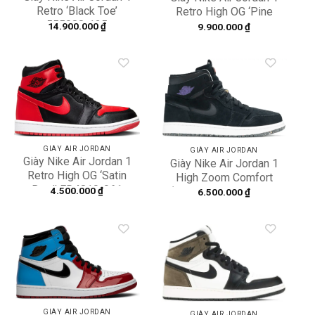
Retro ‘Black Toe’
Retro High OG ‘Pine
555088-125
Green’ 555088-302
14.900.000
₫
9.900.000
₫
Add to
Add to
wishlist
wishlist
GIÀY AIR JORDAN
GIÀY AIR JORDAN
Giày Nike Air Jordan 1
Giày Nike Air Jordan 1
Retro High OG ‘Satin
High Zoom Comfort
Bred’ FD4810-061
‘Court Black’ CT0978-
4.500.000
₫
6.500.000
₫
005
Add to
Add to
wishlist
wishlist
GIÀY AIR JORDAN
GIÀY AIR JORDAN