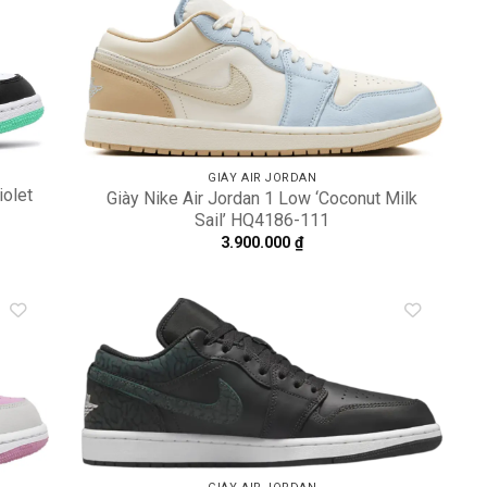
dd to
Add to
shlist
wishlist
GIÀY AIR JORDAN
iolet
Giày Nike Air Jordan 1 Low ‘Coconut Milk
Sail’ HQ4186-111
3.900.000
₫
dd to
Add to
shlist
wishlist