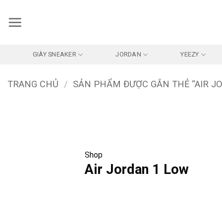
Bỏ
qua
nội
dung
GIÀY SNEAKER
JORDAN
YEEZY
TRANG CHỦ
/
SẢN PHẨM ĐƯỢC GẮN THẺ “AIR J
Shop
Air Jordan 1 Low