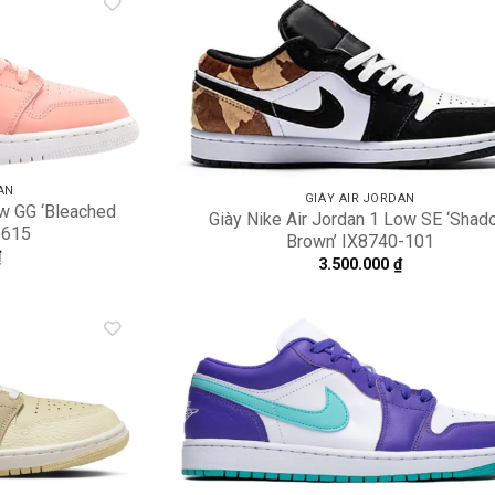
Add to
A
wishlist
wi
AN
GIÀY AIR JORDAN
ow GG ‘Bleached
Giày Nike Air Jordan 1 Low SE ‘Sha
-615
Brown’ IX8740-101
₫
3.500.000
₫
Add to
A
wishlist
wi