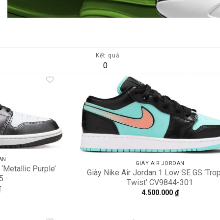
Kết quả
0
Add to
A
wishlist
wi
AN
GIÀY AIR JORDAN
‘Metallic Purple’
Giày Nike Air Jordan 1 Low SE GS ‘Trop
5
Twist’ CV9844-301
₫
4.500.000
₫