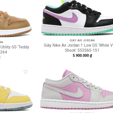
Add to
A
wishlist
wi
GIÀY AIR JORDAN
AN
Giày Nike Air Jordan 1 Low GS ‘White V
Utility GS ‘Teddy
Shock’ 553560-151
-264
5.900.000
₫
₫
Add to
A
wishlist
wi