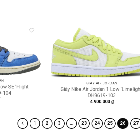
Add to
A
wishlist
wi
AN
GIÀY AIR JORDAN
Low SE ‘Flight
Giày Nike Air Jordan 1 Low ‘Limeligh
9-104
DH9619-103
₫
4.900.000
₫
1
2
3
…
23
24
25
26
27