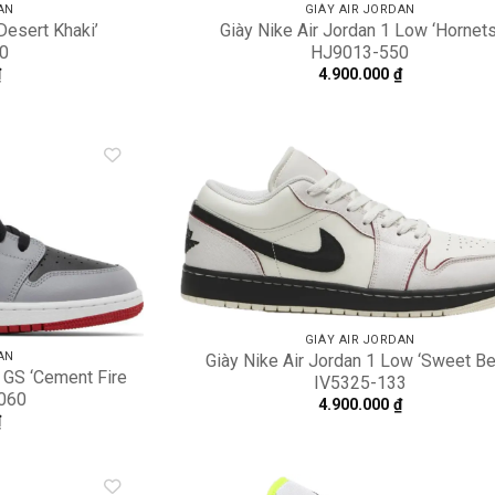
AN
GIÀY AIR JORDAN
Desert Khaki’
Giày Nike Air Jordan 1 Low ‘Hornets
0
HJ9013-550
₫
4.900.000
₫
Add to
A
wishlist
wi
GIÀY AIR JORDAN
AN
Giày Nike Air Jordan 1 Low ‘Sweet Be
 GS ‘Cement Fire
IV5325-133
060
4.900.000
₫
₫