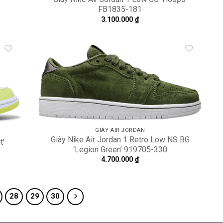
FB1835-181
3.100.000
₫
dd to
Add to
shlist
wishlist
GIÀY AIR JORDAN
Giày Nike Air Jordan 1 Retro Low NS BG
t’
‘Legion Green’ 919705-330
4.700.000
₫
28
29
30