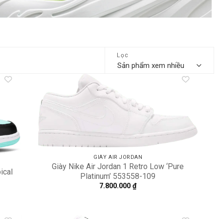
Lọc
dd to
Add to
shlist
wishlist
GIÀY AIR JORDAN
Giày Nike Air Jordan 1 Retro Low ‘Pure
ical
Platinum’ 553558-109
7.800.000
₫