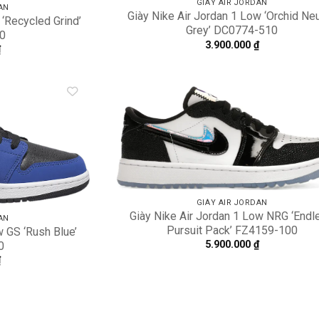
GIÀY AIR JORDAN
AN
Giày Nike Air Jordan 1 Low ‘Orchid Neu
 ‘Recycled Grind’
Grey’ DC0774-510
0
3.900.000
₫
₫
Add to
A
wishlist
wi
GIÀY AIR JORDAN
Giày Nike Air Jordan 1 Low NRG ‘Endl
AN
Pursuit Pack’ FZ4159-100
w GS ‘Rush Blue’
5.900.000
₫
0
₫