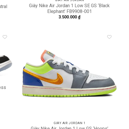
GIÀY AIR JORDAN
Giày Nike Air Jordan 1 Low SE GS ‘Black
tral
Elephant’ FB9908-001
3.500.000
₫
dd to
Add to
shlist
wishlist
ess
GIÀY AIR JORDAN 1
Giày Nike Air Jordan 1 Low GS ‘Hoops’