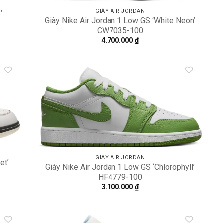
GIÀY AIR JORDAN
’
Giày Nike Air Jordan 1 Low GS ‘White Neon’
CW7035-100
4.700.000
₫
dd to
Add to
shlist
wishlist
GIÀY AIR JORDAN
et’
Giày Nike Air Jordan 1 Low GS ‘Chlorophyll’
HF4779-100
3.100.000
₫