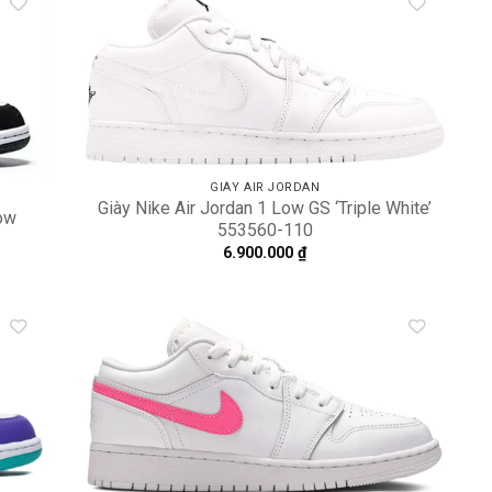
dd to
Add to
shlist
wishlist
GIÀY AIR JORDAN
Giày Nike Air Jordan 1 Low GS ‘Triple White’
dow
553560-110
6.900.000
₫
dd to
Add to
shlist
wishlist