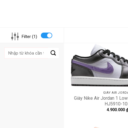
Filter (1)
Tìm
kiếm:
GIÀY AIR JORD
Giày Nike Air Jordan 1 Low 
HJ5910-10
4.900.000