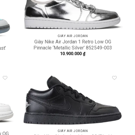
dd to
Add to
shlist
wishlist
GIÀY AIR JORDAN
Giày Nike Air Jordan 1 Retro Low OG
Pinnacle ‘Metallic Silver’ 852549-003
st’
10.900.000
₫
dd to
Add to
shlist
wishlist
GIÀY AIR JORDAN
w OG