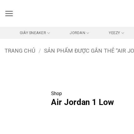
Bỏ
qua
nội
dung
GIÀY SNEAKER
JORDAN
YEEZY
TRANG CHỦ
/
SẢN PHẨM ĐƯỢC GẮN THẺ “AIR J
Shop
Air Jordan 1 Low