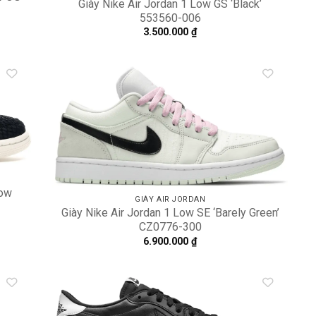
Giày Nike Air Jordan 1 Low GS ‘Black’
553560-006
3.500.000
₫
dd to
Add to
shlist
wishlist
Low
GIÀY AIR JORDAN
Giày Nike Air Jordan 1 Low SE ‘Barely Green’
CZ0776-300
6.900.000
₫
dd to
Add to