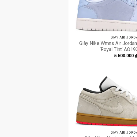
GIÀY AIR JORD
Giày Nike Wmns Air Jorda
‘Royal Tint’ AO1
5.500.000
GIÀY AIR JORD