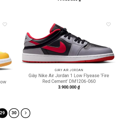
dd to
Add to
shlist
wishlist
GIÀY AIR JORDAN
Giày Nike Air Jordan 1 Low Flyease ‘Fire
Red Cement’ DM1206-060
llow
3.900.000
₫
29
30