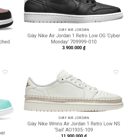
shlist
wishlist
GIÀY AIR JORDAN
Giày Nike Air Jordan 1 Retro Low OG ‘Cyber
Monday’ 709999-010
ached
3.900.000
₫
dd to
Add to
shlist
wishlist
GIÀY AIR JORDAN
Giày Nike Wmns Air Jordan 1 Retro Low NS
‘Sail’ AO1935-109
per
11.900.000
₫