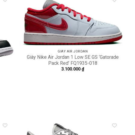
dd to
Add to
shlist
wishlist
GIÀY AIR JORDAN
Giày Nike Air Jordan 1 Low SE GS ‘Gatorade
Pack Red’ FQ1935-018
3.100.000
₫