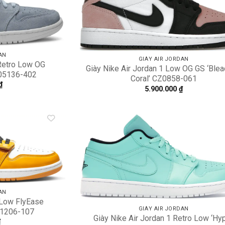
wishlist
wi
AN
GIÀY AIR JORDAN
 Retro Low OG
Giày Nike Air Jordan 1 Low OG GS ‘Ble
905136-402
Coral’ CZ0858-061
₫
5.900.000
₫
Add to
A
wishlist
wi
AN
 Low FlyEase
GIÀY AIR JORDAN
DM1206-107
Giày Nike Air Jordan 1 Retro Low ‘Hy
₫