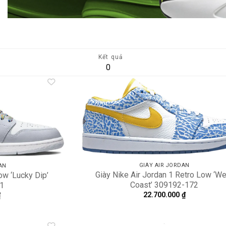
Kết quả
0
Add to
A
wishlist
wi
GIÀY AIR JORDAN
AN
Giày Nike Air Jordan 1 Retro Low ‘W
ow ‘Lucky Dip’
Coast’ 309192-172
1
22.700.000
₫
₫