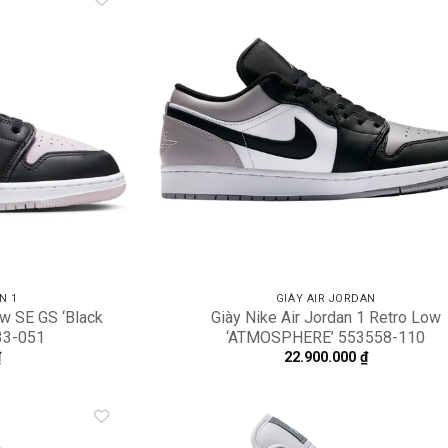
Add to
A
wishlist
wi
N 1
GIÀY AIR JORDAN
ow SE GS ‘Black
Giày Nike Air Jordan 1 Retro Low
333-051
‘ATMOSPHERE’ 553558-110
₫
22.900.000
₫