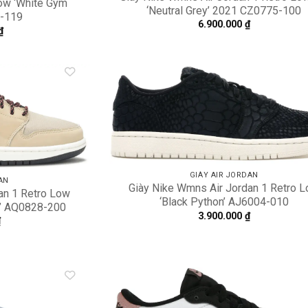
Low ‘White Gym
‘Neutral Grey’ 2021 CZ0775-100
8-119
6.900.000
₫
₫
Add to
A
wishlist
wi
GIÀY AIR JORDAN
AN
Giày Nike Wmns Air Jordan 1 Retro 
an 1 Retro Low
‘Black Python’ AJ6004-010
e’ AQ0828-200
3.900.000
₫
₫
Add to
A