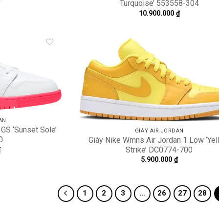
Turquoise’ 553558-304
10.900.000
₫
Add to
A
wishlist
wi
AN
 GS ‘Sunset Sole’
GIÀY AIR JORDAN
0
Giày Nike Wmns Air Jordan 1 Low ‘Ye
Strike’ DC0774-700
₫
5.900.000
₫
1
2
3
…
26
27
28