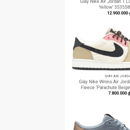
Giày Nike Air Jordan 1 
Yellow’ 55355
12.900.000
GIÀY AIR JORD
Giày Nike Wmns Air Jord
Fleece ‘Parachute Beig
7.800.000