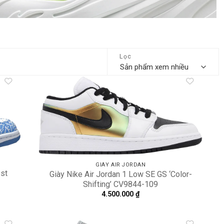
Lọc
dd to
Add to
shlist
wishlist
GIÀY AIR JORDAN
est
Giày Nike Air Jordan 1 Low SE GS ‘Color-
Shifting’ CV9844-109
4.500.000
₫