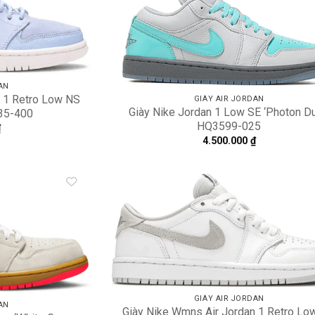
Add to
A
wishlist
wi
AN
n 1 Retro Low NS
GIÀY AIR JORDAN
Giày Nike Jordan 1 Low SE ‘Photon Du
935-400
HQ3599-025
₫
4.500.000
₫
Add to
A
wishlist
wi
GIÀY AIR JORDAN
AN
Giày Nike Wmns Air Jordan 1 Retro Lo