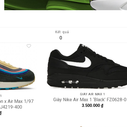
Kết quả
0
Add to
A
wishlist
wi
GIÀY AIR MAX 1
 1
Giày Nike Air Max 1 ‘Black’ FZ0628-
n x Air Max 1/97
3.500.000
₫
AJ4219-400
₫