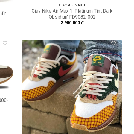
GIÀY AIR MAX 1
Giày Nike Air Max 1 ‘Platinum Tint Dark
ift’
Obsidian’ FD9082-002
3.900.000
₫
dd to
Add to
shlist
wishlist
088-