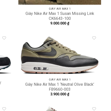
GIÀY AIR MAX 1
Giày Nike Air Max 1 Susan Missing Link
CK6643-100
9.000.000
₫
dd to
Add to
shlist
wishlist
GIÀY AIR MAX 1
’
Giày Nike Air Max 1 ‘Neutral Olive Black’
FB9660-003
3.900.000
₫