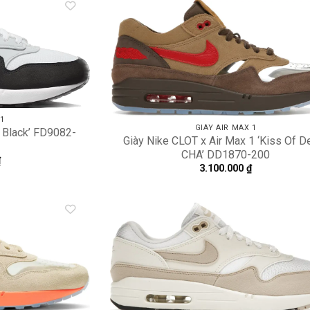
Add to
A
wishlist
wi
 1
GIÀY AIR MAX 1
e Black’ FD9082-
Giày Nike CLOT x Air Max 1 ‘Kiss Of D
CHA’ DD1870-200
₫
3.100.000
₫
Add to
A
wishlist
wi