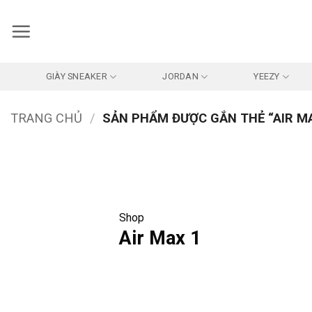
Bỏ
qua
nội
dung
GIÀY SNEAKER
JORDAN
YEEZY
TRANG CHỦ
/
SẢN PHẨM ĐƯỢC GẮN THẺ “AIR MA
Shop
Air Max 1