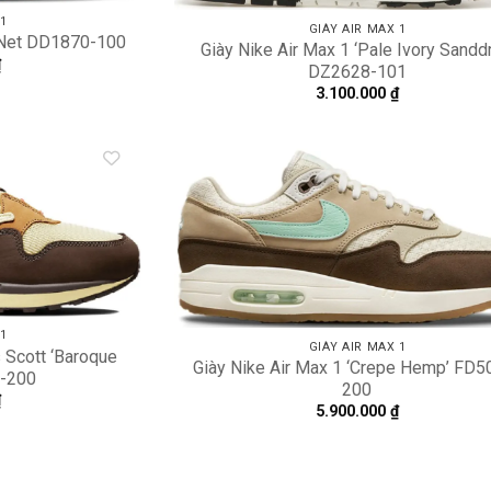
 1
GIÀY AIR MAX 1
1 Net DD1870-100
Giày Nike Air Max 1 ‘Pale Ivory Sanddr
₫
DZ2628-101
3.100.000
₫
Add to
A
wishlist
wi
 1
GIÀY AIR MAX 1
s Scott ‘Baroque
Giày Nike Air Max 1 ‘Crepe Hemp’ FD5
-200
200
₫
5.900.000
₫