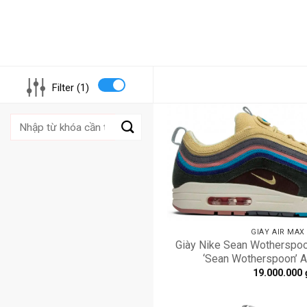
Filter (1)
Tìm
kiếm:
GIÀY AIR MAX
Giày Nike Sean Wotherspoo
‘Sean Wotherspoon’ 
19.000.000