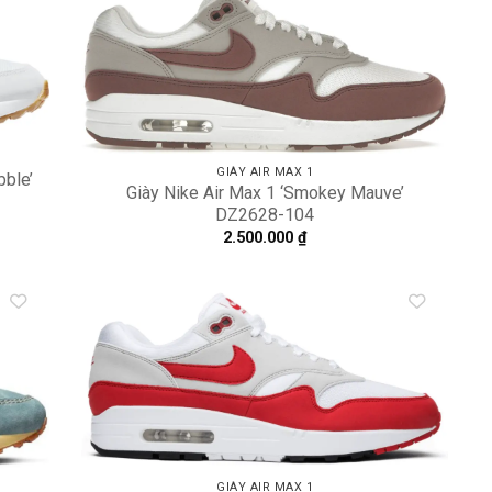
dd to
Add to
shlist
wishlist
GIÀY AIR MAX 1
bble’
Giày Nike Air Max 1 ‘Smokey Mauve’
DZ2628-104
2.500.000
₫
dd to
Add to
shlist
wishlist
GIÀY AIR MAX 1