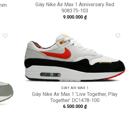
Giày Nike Air Max 1 Anniversary Red
enim
908375-103
9.000.000
₫
dd to
Add to
shlist
wishlist
GIÀY AIR MAX 1
Giày Nike Air Max 1 ‘Live Together, Play
Together’ DC1478-100
6.500.000
₫