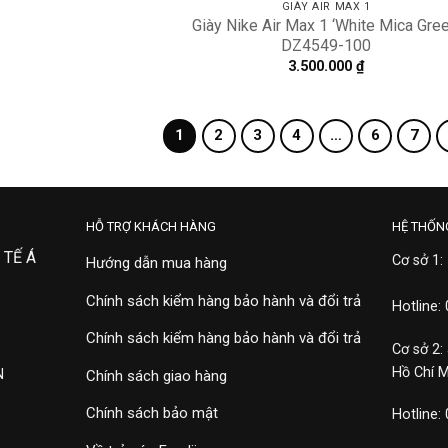
GIÀY AIR MAX 1
Giày Nike Air Max 1 ‘White Mica Gree
DZ4549-100
3.500.000
₫
1
2
3
4
…
6
7
HỖ TRỢ KHÁCH HÀNG
HỆ THỐN
 TẾ Á
Cơ sở 1:
Hướng dẫn mua hàng
Chính sách kiểm hàng bảo hành và đổi trả
Hotline:
Chính sách kiểm hàng bảo hành và đổi trả
Cơ sở 2:
Hồ Chí 
N
Chính sách giao hàng
Chính sách bảo mật
Hotline: