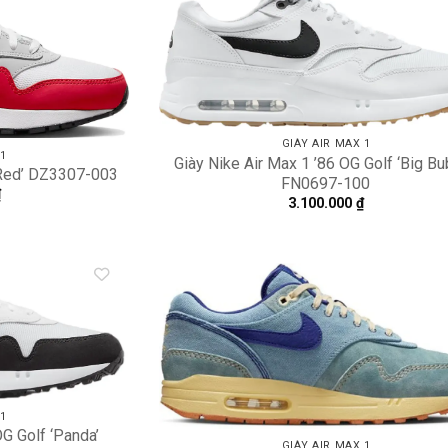
Add to
A
wishlist
wi
GIÀY AIR MAX 1
 1
Giày Nike Air Max 1 ’86 OG Golf ‘Big Bu
 Red’ DZ3307-003
FN0697-100
₫
3.100.000
₫
Add to
A
wishlist
wi
 1
OG Golf ‘Panda’
GIÀY AIR MAX 1