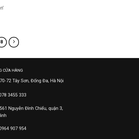
n’
8
G CỬA HÀNG
 70-72 Tây Sơn, Đống Đa, Hà Nội
 078 3455 333
 561 Nguyễn Đình Chiểu, quận 3,
Minh
 0964 907 954