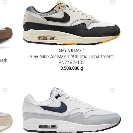
dd to
Add to
shlist
wishlist
GIÀY AIR MAX 1
Giày Nike Air Max 1 ‘Athletic Department’
eath
FN7487-133
3.500.000
₫
dd to
Add to
shlist
wishlist