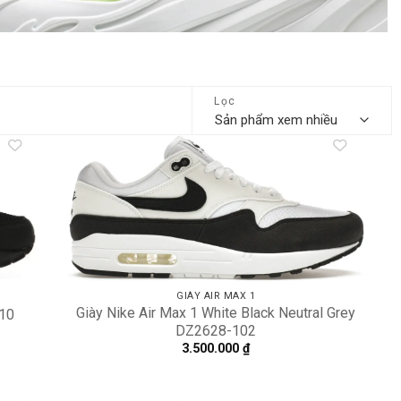
Lọc
dd to
Add to
shlist
wishlist
GIÀY AIR MAX 1
Giày Nike Air Max 1 White Black Neutral Grey
010
DZ2628-102
3.500.000
₫