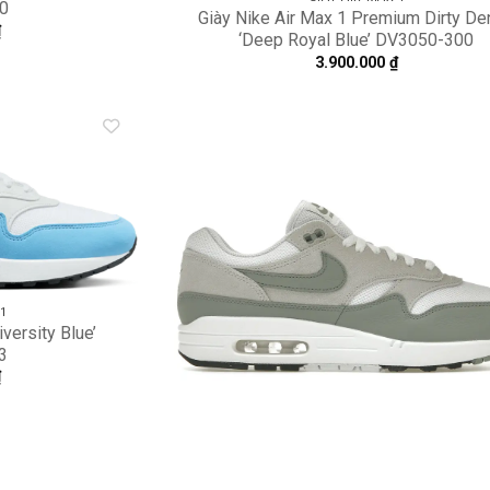
0
Giày Nike Air Max 1 Premium Dirty D
₫
‘Deep Royal Blue’ DV3050-300
3.900.000
₫
Add to
A
wishlist
wi
 1
versity Blue’
3
₫