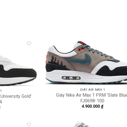
Add to
A
wishlist
wi
GIÀY AIR MAX 1
 1
Giày Nike Air Max 1 PRM ‘Slate Blue
 University Gold’
FJ0698-100
4
4.900.000
₫
₫