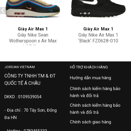
Add to
Add to
wishlist
wishlist
Giày Air Max 1
Giày Air Max 1
Giày Nike Sean
Giày Nike Air Max 1
Wotherspoon x Air Max
‘Black’ FZ0628-010
1/97 ‘Sean
19,000,000
3,500,000
Wotherspoon’ AJ4219-
400
JORDAN VIETNAM
HỖ TRỢ KHÁCH HÀNG
CÔNG TY TNHH TM & ĐT
Hướng dẫn mua hàng
QUỐC TẾ Á CHÂU
Chính sách kiểm hàng bảo
hành và đổi trả
DKKD : 0109539054
Chính sách kiểm hàng bảo
- Địa chỉ : 70 Tây Sơn, Đống
hành và đổi trả
Đa HN
Chính sách giao hàng