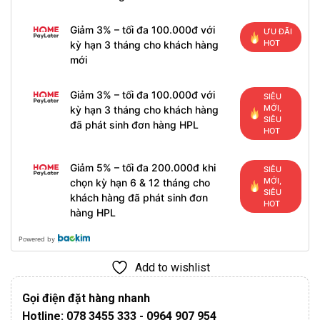
Giảm 3% – tối đa 100.000đ với
ƯU ĐÃI
HOT
kỳ hạn 3 tháng cho khách hàng
mới
Giảm 3% – tối đa 100.000đ với
SIÊU
MỚI,
kỳ hạn 3 tháng cho khách hàng
SIÊU
đã phát sinh đơn hàng HPL
HOT
Giảm 5% – tối đa 200.000đ khi
SIÊU
MỚI,
chọn kỳ hạn 6 & 12 tháng cho
SIÊU
khách hàng đã phát sinh đơn
HOT
hàng HPL
Powered by
Add to wishlist
Gọi điện đặt hàng nhanh
Hotline: 078 3455 333 - 0964 907 954