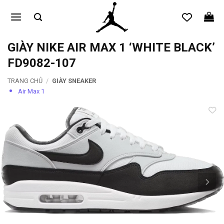
Bỏ
qua
nội
dung
GIÀY NIKE AIR MAX 1 ‘WHITE BLACK’
FD9082-107
TRANG CHỦ
/
GIÀY SNEAKER
Air Max 1
Add to
wishlist