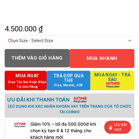
4.500.000
₫
THÊM VÀO GIỎ HÀNG
MUA NHANH
MUA NGAY - TRẢ
MUA NGAY
TRẢ GÓP QUA
SAU
THẺ
Giao Tận Nơi Hoặc Nhận
Visa, Master, JCB
Tại Cửa Hàng
ƯU ĐÃI KHI THANH TOÁN
(SỬ DỤNG KHI XÁC NHẬN KHOẢN VAY TRÊN TRANG CỦA TỔ CHỨC
TÀI CHÍNH)
Giảm 10% – tối đa 500.000đ khi
ƯU ĐÃI
HOT
chọn kỳ hạn 6 & 12 tháng cho
khách hàng mới