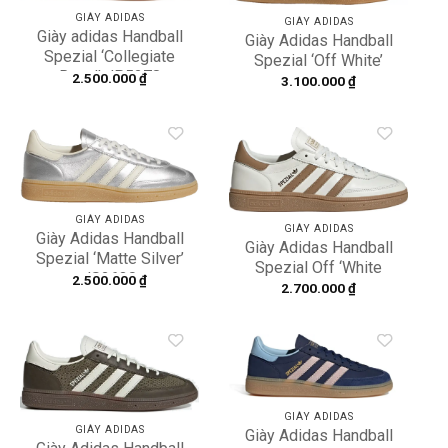
GIÀY ADIDAS
GIÀY ADIDAS
Giày adidas Handball
Giày Adidas Handball
Spezial ‘Collegiate
Spezial ‘Off White’
Royal’ JP5278
2.500.000
₫
JH6398
3.100.000
₫
Add to
Add to
wishlist
wishlist
GIÀY ADIDAS
GIÀY ADIDAS
Giày Adidas Handball
Giày Adidas Handball
Spezial ‘Matte Silver’
Spezial Off ‘White
JS2630
2.500.000
₫
Cardboard’ IF4265
2.700.000
₫
Add to
Add to
wishlist
wishlist
GIÀY ADIDAS
GIÀY ADIDAS
Giày Adidas Handball