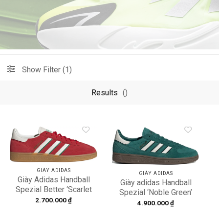
Show Filter (1)
Results
()
Add to
Add to
wishlist
wishlist
GIÀY ADIDAS
GIÀY ADIDAS
Giày Adidas Handball
Giày adidas Handball
Spezial Better ‘Scarlet
Spezial ‘Noble Green’
Green’ IF9531
2.700.000
₫
IH0137
4.900.000
₫