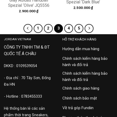
Giày Adidas Handball
Spezial ‘Dark Blue’
Spezial ‘Olive’ JQ5556
JR0851
2.500.000
₫
2.900.000
₫
1
2
3
4
5
JORDAN VIETNAM
HỖ TRỢ KHÁCH HÀNG
CÔNG TY TNHH TM & ĐT
Hướng dẫn mua hàng
QUỐC TẾ Á CHÂU
Chính sách kiểm hàng bảo
hành và đổi trả
DKKD : 0109539054
Chính sách kiểm hàng bảo
- Địa chỉ : 70 Tây Sơn, Đống
hành và đổi trả
Đa HN
Chính sách giao hàng
- Hotline : 0783455333
Chính sách bảo mật
Về trả góp Fundiin
Hệ thống bán lẻ các sản
phẩm thời trang Sneakers,