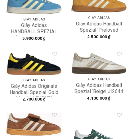
Add to
Add to
wishlist
wishlist
GIÀY ADIDAS
GIÀY ADIDAS
Giày Adidas Handball
Giày Adidas
Spezial ‘Preloved
HANDBALL SPEZIAL
Yellow’ IF7088
2.500.000
₫
‘Semi Blue Burst’
5.900.000
₫
IG6276
Add to
Add to
wishlist
wishlist
GIÀY ADIDAS
GIÀY ADIDAS
Giày Adidas Handball
Giày Adidas Originals
Spezial ‘Beige’ JI2644
Handball Spezial ‘Gold
4.100.000
₫
Metallic’ FX5676
2.700.000
₫
Add to
Add to
wishlist
wishlist