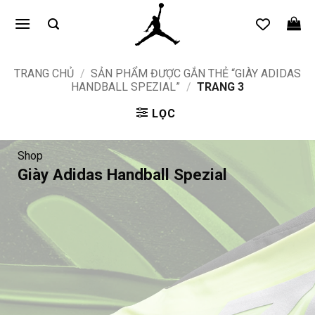
Bỏ
qua
nội
dung
TRANG CHỦ
/
SẢN PHẨM ĐƯỢC GẮN THẺ “GIÀY ADIDAS
HANDBALL SPEZIAL”
/
TRANG 3
LỌC
Shop
Giày Adidas Handball Spezial