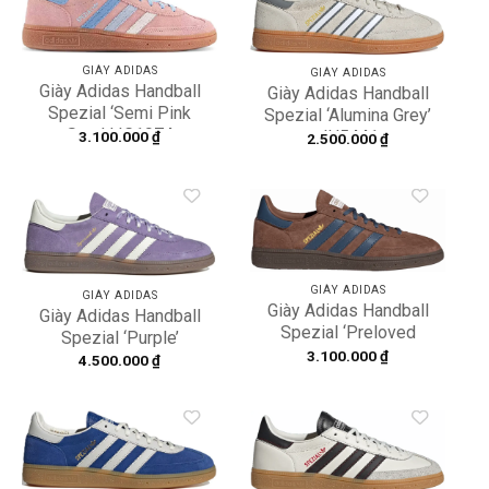
Add to
Add to
wishlist
wishlist
GIÀY ADIDAS
GIÀY ADIDAS
Giày Adidas Handball
Giày Adidas Handball
Spezial ‘Semi Pink
Spezial ‘Alumina Grey’
Spark’ IG1974
JH5441
3.100.000
₫
2.500.000
₫
Add to
Add to
wishlist
wishlist
GIÀY ADIDAS
GIÀY ADIDAS
Giày Adidas Handball
Giày Adidas Handball
Spezial ‘Preloved
Spezial ‘Purple’
Brown’ JP7725
3.100.000
₫
KI5935
4.500.000
₫
Add to
Add to
wishlist
wishlist