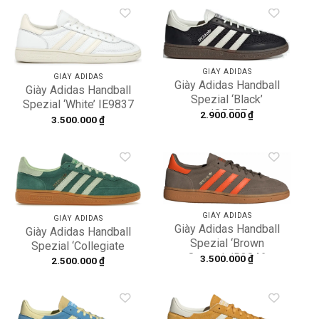
Add to
Add to
wishlist
wishlist
GIÀY ADIDAS
GIÀY ADIDAS
Giày Adidas Handball
Giày Adidas Handball
Spezial ‘Black’
Spezial ‘White’ IE9837
JQ5557
2.900.000
₫
3.500.000
₫
Add to
Add to
wishlist
wishlist
GIÀY ADIDAS
GIÀY ADIDAS
Giày Adidas Handball
Giày Adidas Handball
Spezial ‘Brown
Spezial ‘Collegiate
Orange’ JR3846
3.500.000
₫
Green Semi Green
2.500.000
₫
Spark’ IE5896