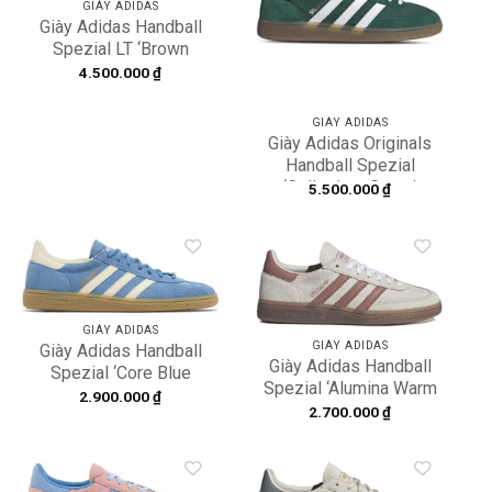
GIÀY ADIDAS
Giày Adidas Handball
Spezial LT ‘Brown
Cream White’ JR4879
4.500.000
₫
GIÀY ADIDAS
Giày Adidas Originals
Handball Spezial
‘Collegiate Green’
5.500.000
₫
IF8913
Add to
Add to
wishlist
wishlist
GIÀY ADIDAS
GIÀY ADIDAS
Giày Adidas Handball
Giày Adidas Handball
Spezial ‘Core Blue
Spezial ‘Alumina Warm
Gum’ IG6194
2.900.000
₫
Clay White’ IH1510
2.700.000
₫