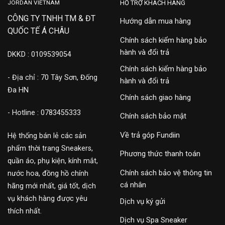
JORDAN VIETNAM
HỖ TRỢ KHÁCH HÀNG
CÔNG TY TNHH TM & ĐT
Hướng dẫn mua hàng
QUỐC TẾ Á CHÂU
Chính sách kiểm hàng bảo
hành và đổi trả
DKKD : 0109539054
Chính sách kiểm hàng bảo
- Địa chỉ : 70 Tây Sơn, Đống
hành và đổi trả
Đa HN
Chính sách giao hàng
- Hotline : 0783455333
Chính sách bảo mật
Về trả góp Fundiin
Hệ thống bán lẻ các sản
phẩm thời trang Sneakers,
Phương thức thanh toán
quần áo, phụ kiện, kính mắt,
Chính sách bảo vệ thông tin
nước hoa, đồng hồ chính
cá nhân
hãng mới nhất, giá tốt, dịch
vụ khách hàng được yêu
Dịch vụ ký gửi
thích nhất.
Dịch vụ Spa Sneaker