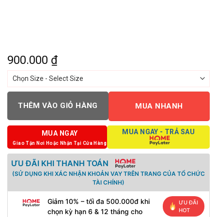
900.000
₫
THÊM VÀO GIỎ HÀNG
MUA NHANH
MUA NGAY - TRẢ SAU
MUA NGAY
Giao Tận Nơi Hoặc Nhận Tại Cửa Hàng
ƯU ĐÃI KHI THANH TOÁN
(SỬ DỤNG KHI XÁC NHẬN KHOẢN VAY TRÊN TRANG CỦA TỔ CHỨC
TÀI CHÍNH)
Giảm 10% – tối đa 500.000đ khi
ƯU ĐÃI
HOT
chọn kỳ hạn 6 & 12 tháng cho