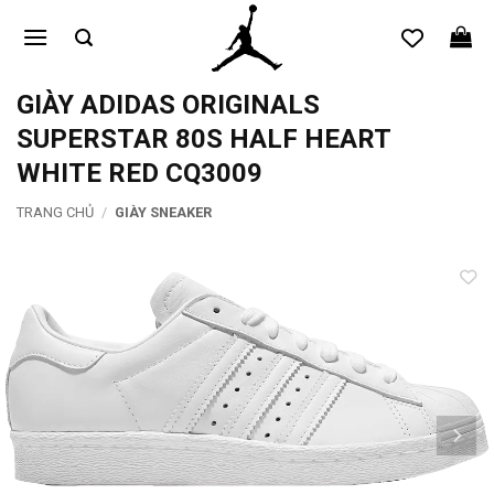
Bỏ
qua
nội
dung
GIÀY ADIDAS ORIGINALS
SUPERSTAR 80S HALF HEART
WHITE RED CQ3009
TRANG CHỦ
/
GIÀY SNEAKER
Add to
wishlist