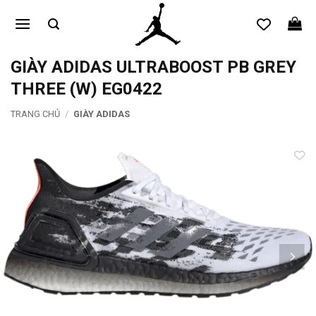
Bỏ
qua
nội
dung
GIÀY ADIDAS ULTRABOOST PB GREY
THREE (W) EG0422
TRANG CHỦ
/
GIÀY ADIDAS
Add to
wishlist