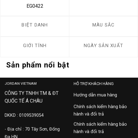
EG0422
BIỆT DANH
MÀU SẮC
GIỚI TÍNH
NGÀY SẢN XUẤT
Sản phẩm nổi bật
JORDAN VIETNAM
HỖ TRỢ KHÁCH HÀNG
CÔNG TY TNHH TM & ĐT
Hướng dẫn mua hàng
QUỐC TẾ Á CHÂU
Chính sách kiểm hàng bảo
hành và đổi trả
DKKD : 0109539054
Chính sách kiểm hàng bảo
- Địa chỉ : 70 Tây Sơn, Đống
hành và đổi trả
Đa HN