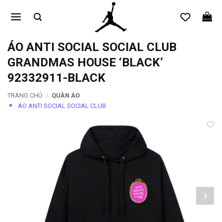
Bỏ
qua
nội
dung
ÁO ANTI SOCIAL SOCIAL CLUB
GRANDMAS HOUSE ‘BLACK’
92332911-BLACK
TRANG CHỦ
/
QUẦN ÁO
ÁO ANTI SOCIAL SOCIAL CLUB
Add to
wishlist