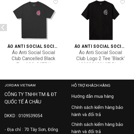
Add to
Add to
wishlist
wishlist
ÁO ANTI SOCIAL SOCIAL CLUB
ÁO ANTI SOCIAL SOCIAL CLUB
Áo Anti Social Social
Áo Anti Social Social
Club Cancelled Black
Club Logo 2 Tee ‘Black’
Tee ASC-CATBK
100000103L2T-Black
3,500,000
2,900,000
JORDAN VIETNAM
HỖ TRỢ KHÁCH HÀNG
CÔNG TY TNHH TM & ĐT
Hướng dẫn mua hàng
QUỐC TẾ Á CHÂU
Chính sách kiểm hàng bảo
hành và đổi trả
DKKD : 0109539054
Chính sách kiểm hàng bảo
- Địa chỉ : 70 Tây Sơn, Đống
hành và đổi trả