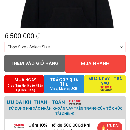
6.500.000
₫
THÊM VÀO GIỎ HÀNG
MUA NHANH
MUA NGAY - TRẢ
MUA NGAY
TRẢ GÓP QUA
SAU
THẺ
Giao Tận Nơi Hoặc Nhận
Visa, Master, JCB
Tại Cửa Hàng
ƯU ĐÃI KHI THANH TOÁN
(SỬ DỤNG KHI XÁC NHẬN KHOẢN VAY TRÊN TRANG CỦA TỔ CHỨC
TÀI CHÍNH)
Giảm 10% – tối đa 500.000đ khi
ƯU ĐÃI