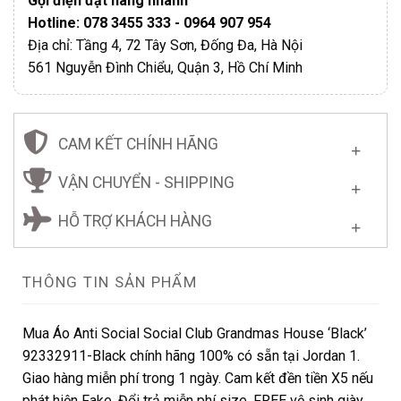
Gọi điện đặt hàng nhanh
Hotline: 078 3455 333 - 0964 907 954
Địa chỉ: Tầng 4, 72 Tây Sơn, Đống Đa, Hà Nội
561 Nguyễn Đình Chiểu, Quận 3, Hồ Chí Minh
CAM KẾT CHÍNH HÃNG
VẬN CHUYỂN - SHIPPING
HỖ TRỢ KHÁCH HÀNG
THÔNG TIN SẢN PHẨM
Mua Áo Anti Social Social Club Grandmas House ‘Black’
92332911-Black chính hãng 100% có sẵn tại Jordan 1.
Giao hàng miễn phí trong 1 ngày. Cam kết đền tiền X5 nếu
phát hiện Fake. Đổi trả miễn phí size. FREE vệ sinh giày