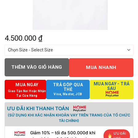
4.500.000
₫
THÊM VÀO GIỎ HÀNG
MUA NHANH
MUA NGAY - TRẢ
MUA NGAY
TRẢ GÓP QUA
SAU
THẺ
Giao Tận Nơi Hoặc Nhận
Visa, Master, JCB
Tại Cửa Hàng
ƯU ĐÃI KHI THANH TOÁN
(SỬ DỤNG KHI XÁC NHẬN KHOẢN VAY TRÊN TRANG CỦA TỔ CHỨC
TÀI CHÍNH)
Giảm 10% – tối đa 500.000đ khi
ƯU ĐÃI