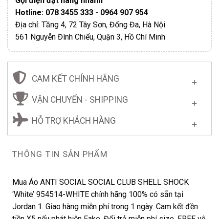
Gọi điện đặt hàng nhanh
Hotline: 078 3455 333 - 0964 907 954
Địa chỉ: Tầng 4, 72 Tây Sơn, Đống Đa, Hà Nội
561 Nguyễn Đình Chiểu, Quận 3, Hồ Chí Minh
CAM KẾT CHÍNH HÃNG
VẬN CHUYỂN - SHIPPING
HỖ TRỢ KHÁCH HÀNG
THÔNG TIN SẢN PHẨM
Mua Áo ANTI SOCIAL SOCIAL CLUB SHELL SHOCK
‘White’ 954514-WHITE chính hãng 100% có sẵn tại
Jordan 1. Giao hàng miễn phí trong 1 ngày. Cam kết đền
tiền X5 nếu phát hiện Fake. Đổi trả miễn phí size. FREE vệ