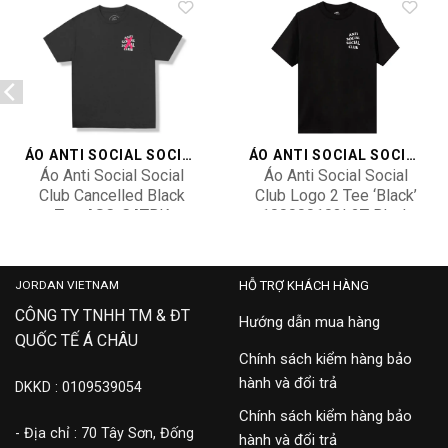
Add to
Add to
wishlist
wishlist
ÁO ANTI SOCIAL SOCIAL CLUB
ÁO ANTI SOCIAL SOCIAL CLUB
Áo Anti Social Social
Áo Anti Social Social
Club Cancelled Black
Club Logo 2 Tee ‘Black’
Tee ASC-CATBK
100000103L2T-Black
3,500,000
2,900,000
JORDAN VIETNAM
HỖ TRỢ KHÁCH HÀNG
CÔNG TY TNHH TM & ĐT
Hướng dẫn mua hàng
QUỐC TẾ Á CHÂU
Chính sách kiểm hàng bảo
hành và đổi trả
DKKD : 0109539054
Chính sách kiểm hàng bảo
- Địa chỉ : 70 Tây Sơn, Đống
hành và đổi trả