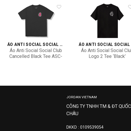
Add to
Add 
wishlist
wishl
ÁO ANTI SOCIAL SOCIAL CLUB
Áo Anti Social Social Club
Áo Anti Social Social Cl
Cancelled Black Tee ASC-
Logo 2 Tee ‘Black’
CATBK
100000103L2T-Black
3,500,000
2,900,000
JORDAN VIETNAM
CÔNG TY TNHH TM & ĐT QUỐC
CHÂU
DKKD : 0109539054