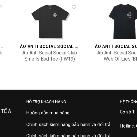
to
Add to
ist
wishlist
ÁO ANTI SOCIAL SOCIAL CLUB
ÁO ANTI SOCIAL SOCIAL CLUB
ub
Áo Anti Social Social Club
Áo Anti Social Soc
Smells Bad Tee (FW19)
Web Of Lies ‘Bl
Black ASSC-SMBTBK
914969-Bla
4,000,000
4,500,000
HỖ TRỢ KHÁCH HÀNG
HỆ THỐN
 TẾ Á
Cơ sở 1:
Hướng dẫn mua hàng
Chính sách kiểm hàng bảo hành và đổi trả
Hotline:
Chính sách kiểm hàng bảo hành và đổi trả