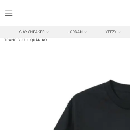
Bỏ
qua
nội
dung
GIÀY SNEAKER
JORDAN
YEEZY
TRANG CHỦ
/
QUẦN ÁO