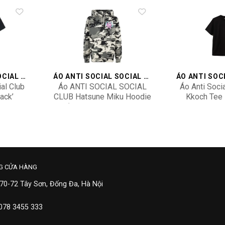
Add to
Add to
wishlist
wishlist
ÁO ANTI SOCIAL SOCIAL CLUB
ÁO ANTI SOCIAL SOCIAL CLUB
ial Club
Áo ANTI SOCIAL SOCIAL
Áo Anti Socia
ack’
CLUB Hatsune Miku Hoodie
Kkoch Tee 
ck
‘Good Smile Racing’
KK
7,100,000
5,90
AS0275CAMO
G CỬA HÀNG
 70-72 Tây Sơn, Đống Đa, Hà Nội
 078 3455 333