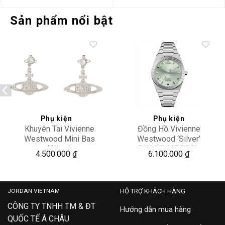
Sản phẩm nổi bật
Add to
Add to
wishlist
wishlist
Phụ kiện
Phụ kiện
Khuyên Tai Vivienne
Đồng Hồ Vivienne
Westwood Mini Bas
Westwood ‘Silver’
‘Silver’
DWVV244PGRSL
4.500.000
₫
6.100.000
₫
6202002502P116CNP116
JORDAN VIETNAM
HỖ TRỢ KHÁCH HÀNG
CÔNG TY TNHH TM & ĐT
Hướng dẫn mua hàng
QUỐC TẾ Á CHÂU