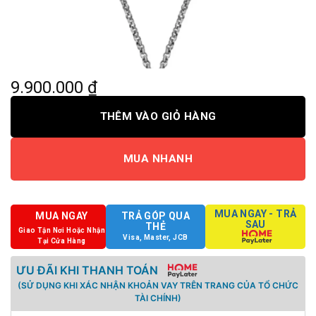
9.900.000
₫
THÊM VÀO GIỎ HÀNG
MUA NHANH
MUA NGAY - TRẢ
MUA NGAY
TRẢ GÓP QUA
SAU
THẺ
Giao Tận Nơi Hoặc Nhận
Visa, Master, JCB
Tại Cửa Hàng
ƯU ĐÃI KHI THANH TOÁN
(SỬ DỤNG KHI XÁC NHẬN KHOẢN VAY TRÊN TRANG CỦA TỔ CHỨC
TÀI CHÍNH)