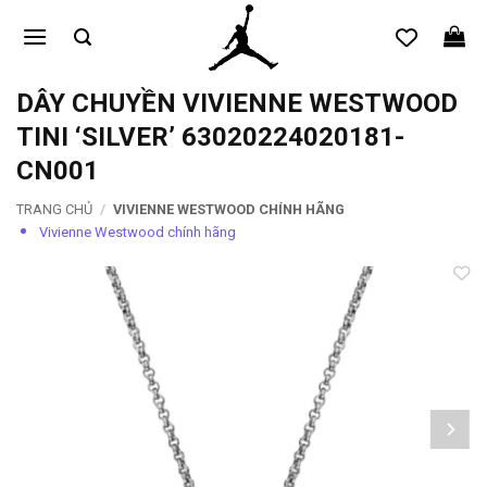
Bỏ
qua
nội
dung
DÂY CHUYỀN VIVIENNE WESTWOOD
TINI ‘SILVER’ 63020224020181-
CN001
TRANG CHỦ
/
VIVIENNE WESTWOOD CHÍNH HÃNG
Vivienne Westwood chính hãng
Add to
wishlist