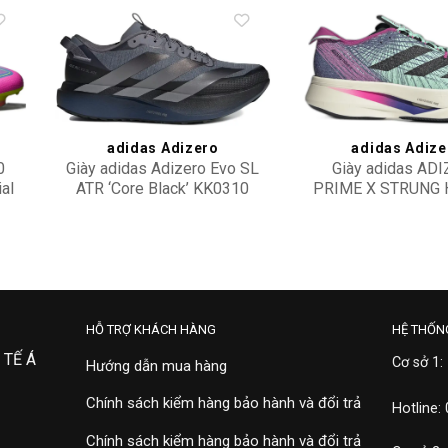
to
Add to
ist
wishlist
adidas Adizero
adidas Adize
0
Giày adidas Adizero Evo SL
Giày adidas AD
ial
ATR ‘Core Black’ KK0310
PRIME X STRUNG 
4,500,000
8,500,000
HỖ TRỢ KHÁCH HÀNG
HỆ THỐN
 TẾ Á
Cơ sở 1:
Hướng dẫn mua hàng
Chính sách kiểm hàng bảo hành và đổi trả
Hotline:
Chính sách kiểm hàng bảo hành và đổi trả