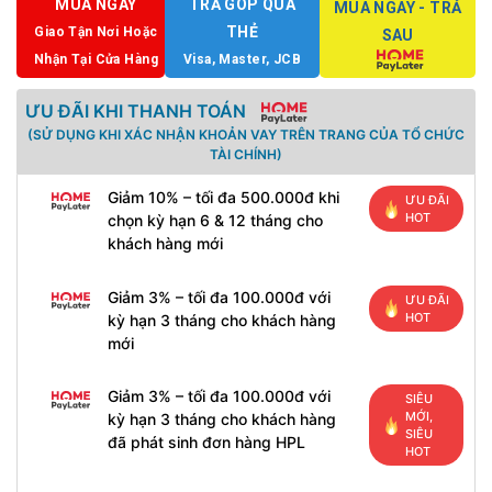
MUA NGAY
TRẢ GÓP QUA
MUA NGAY - TRẢ
THẺ
Giao Tận Nơi Hoặc
SAU
Nhận Tại Cửa Hàng
Visa, Master, JCB
ƯU ĐÃI KHI THANH TOÁN
(SỬ DỤNG KHI XÁC NHẬN KHOẢN VAY TRÊN TRANG CỦA TỔ CHỨC
TÀI CHÍNH)
Giảm 10% – tối đa 500.000đ khi
ƯU ĐÃI
HOT
chọn kỳ hạn 6 & 12 tháng cho
khách hàng mới
Giảm 3% – tối đa 100.000đ với
ƯU ĐÃI
HOT
kỳ hạn 3 tháng cho khách hàng
mới
Giảm 3% – tối đa 100.000đ với
SIÊU
MỚI,
kỳ hạn 3 tháng cho khách hàng
SIÊU
đã phát sinh đơn hàng HPL
HOT