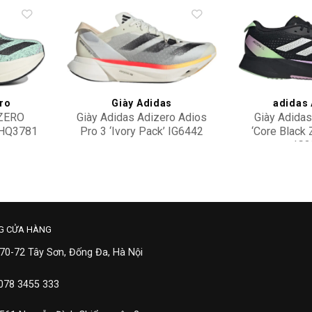
Add to
Add to
wishlist
wishlist
ro
Giày Adidas
adidas 
IZERO
Giày Adidas Adizero Adios
Giày Adidas
HQ3781
Pro 3 ‘Ivory Pack’ IG6442
‘Core Black 
IG3
5,100,000
2,50
G CỬA HÀNG
 70-72 Tây Sơn, Đống Đa, Hà Nội
 078 3455 333