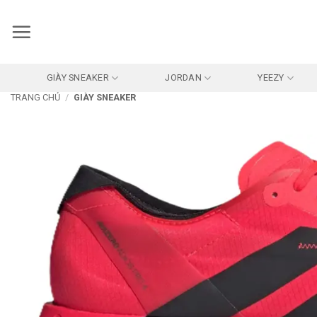
Bỏ
qua
nội
dung
GIÀY SNEAKER
JORDAN
YEEZY
TRANG CHỦ
/
GIÀY SNEAKER