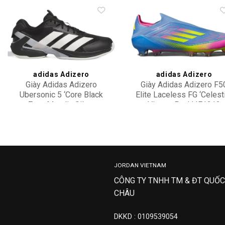
Add to
Add 
wishlist
wishl
adidas Adizero
adidas Adizero
Giày Adidas Adizero
Giày Adidas Adizero F5
Ubersonic 5 ‘Core Black
Elite Laceless FG ‘Celest
Zero Metalic Silver
Victory Pack’ IE1213
3,300,000
20,500,000
Metallic’ IH2556
JORDAN VIETNAM
CÔNG TY TNHH TM & ĐT QUỐC
CHÂU
DKKD : 0109539054