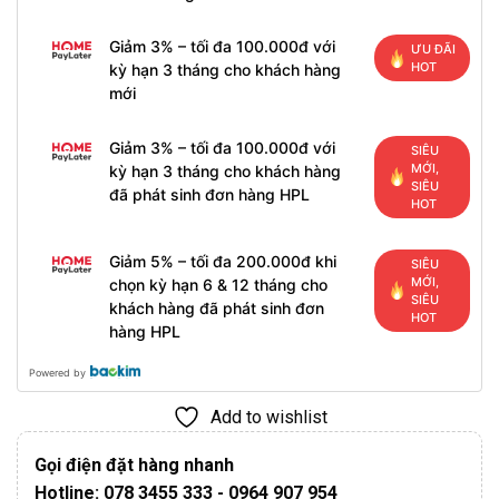
Giảm 3% – tối đa 100.000đ với
ƯU ĐÃI
HOT
kỳ hạn 3 tháng cho khách hàng
mới
Giảm 3% – tối đa 100.000đ với
SIÊU
MỚI,
kỳ hạn 3 tháng cho khách hàng
SIÊU
đã phát sinh đơn hàng HPL
HOT
Giảm 5% – tối đa 200.000đ khi
SIÊU
MỚI,
chọn kỳ hạn 6 & 12 tháng cho
SIÊU
khách hàng đã phát sinh đơn
HOT
hàng HPL
Powered by
Add to wishlist
Gọi điện đặt hàng nhanh
Hotline: 078 3455 333 - 0964 907 954