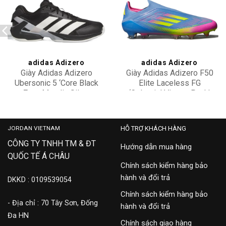
Add to
Add to
wishlist
wishlist
adidas Adizero
adidas Adizero
Giày Adidas Adizero
Giày Adidas Adizero F50
Ubersonic 5 ‘Core Black
Elite Laceless FG
Zero Metalic Silver
‘Celestial Victory Pack’
3,300,000
20,500,000
Metallic’ IH2556
IE1213
JORDAN VIETNAM
HỖ TRỢ KHÁCH HÀNG
CÔNG TY TNHH TM & ĐT
Hướng dẫn mua hàng
QUỐC TẾ Á CHÂU
Chính sách kiểm hàng bảo
hành và đổi trả
DKKD : 0109539054
Chính sách kiểm hàng bảo
- Địa chỉ : 70 Tây Sơn, Đống
hành và đổi trả
Đa HN
Chính sách giao hàng