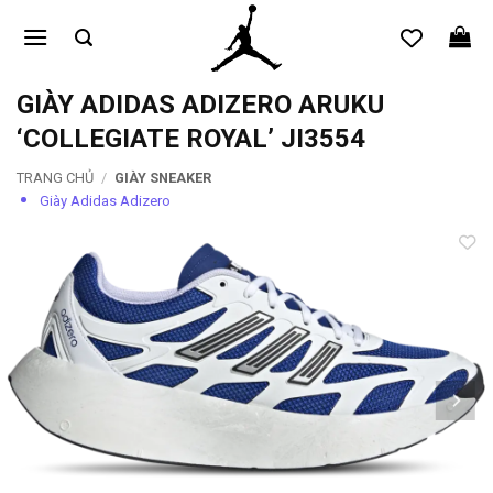
Bỏ
qua
nội
dung
GIÀY ADIDAS ADIZERO ARUKU
‘COLLEGIATE ROYAL’ JI3554
TRANG CHỦ
/
GIÀY SNEAKER
Giày Adidas Adizero
Add to
wishlist