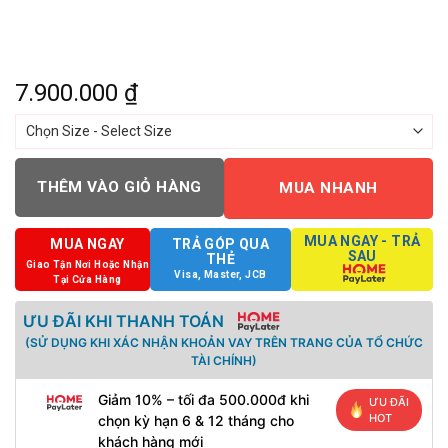
7.900.000
₫
THÊM VÀO GIỎ HÀNG
MUA NHANH
MUA NGAY - TRẢ
MUA NGAY
TRẢ GÓP QUA
SAU
THẺ
Giao Tận Nơi Hoặc Nhận
Visa, Master, JCB
Tại Cửa Hàng
ƯU ĐÃI KHI THANH TOÁN
(SỬ DỤNG KHI XÁC NHẬN KHOẢN VAY TRÊN TRANG CỦA TỔ CHỨC
TÀI CHÍNH)
Giảm 10% – tối đa 500.000đ khi
ƯU ĐÃI
HOT
chọn kỳ hạn 6 & 12 tháng cho
khách hàng mới