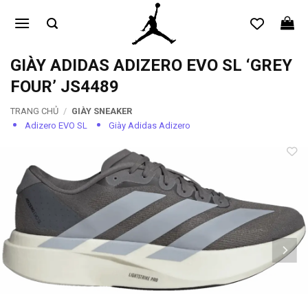
Bỏ
qua
nội
dung
GIÀY ADIDAS ADIZERO EVO SL ‘GREY
FOUR’ JS4489
TRANG CHỦ
/
GIÀY SNEAKER
Adizero EVO SL
Giày Adidas Adizero
Add to
wishlist