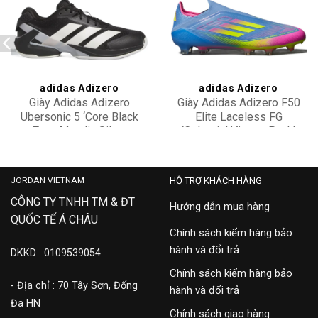
Add to
Add to
wishlist
wishlist
adidas Adizero
adidas Adizero
Giày Adidas Adizero
Giày Adidas Adizero F50
Ubersonic 5 ‘Core Black
Elite Laceless FG
Zero Metalic Silver
‘Celestial Victory Pack’
3,300,000
20,500,000
Metallic’ IH2556
IE1213
JORDAN VIETNAM
HỖ TRỢ KHÁCH HÀNG
CÔNG TY TNHH TM & ĐT
Hướng dẫn mua hàng
QUỐC TẾ Á CHÂU
Chính sách kiểm hàng bảo
hành và đổi trả
DKKD : 0109539054
Chính sách kiểm hàng bảo
- Địa chỉ : 70 Tây Sơn, Đống
hành và đổi trả
Đa HN
Chính sách giao hàng