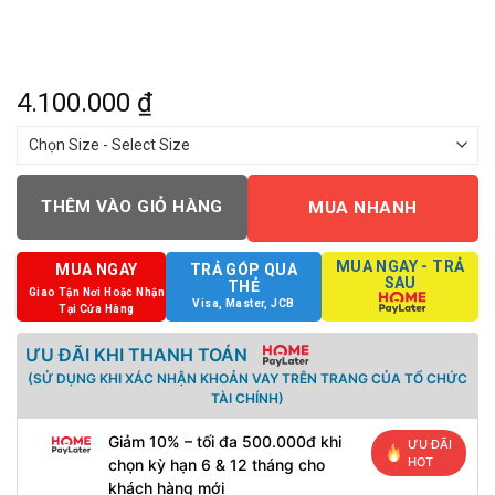
4.100.000
₫
THÊM VÀO GIỎ HÀNG
MUA NHANH
MUA NGAY - TRẢ
MUA NGAY
TRẢ GÓP QUA
SAU
THẺ
Giao Tận Nơi Hoặc Nhận
Visa, Master, JCB
Tại Cửa Hàng
ƯU ĐÃI KHI THANH TOÁN
(SỬ DỤNG KHI XÁC NHẬN KHOẢN VAY TRÊN TRANG CỦA TỔ CHỨC
TÀI CHÍNH)
Giảm 10% – tối đa 500.000đ khi
ƯU ĐÃI
HOT
chọn kỳ hạn 6 & 12 tháng cho
khách hàng mới