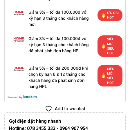
Giảm 3% – tối đa 100.000đ với
ƯU ĐÃI
HOT
kỳ hạn 3 tháng cho khách hàng
mới
Giảm 3% – tối đa 100.000đ với
SIÊU
MỚI,
kỳ hạn 3 tháng cho khách hàng
SIÊU
đã phát sinh đơn hàng HPL
HOT
Giảm 5% – tối đa 200.000đ khi
SIÊU
MỚI,
chọn kỳ hạn 6 & 12 tháng cho
SIÊU
khách hàng đã phát sinh đơn
HOT
hàng HPL
Powered by
Add to wishlist
Gọi điện đặt hàng nhanh
Hotline: 078 3455 333 - 0964 907 954