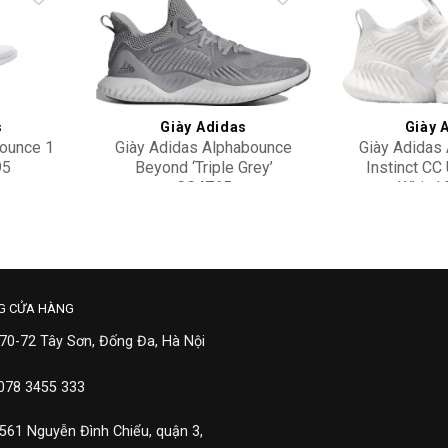
Add to
Add to
wishlist
wishlist
s
Giày Adidas
Giày 
bounce 1
Giày Adidas Alphabounce
Giày Adidas
95
Beyond ‘Triple Grey’
Instinct CC
CG4765
White’
3,900,000
3,90
G CỬA HÀNG
 70-72 Tây Sơn, Đống Đa, Hà Nội
 078 3455 333
 561 Nguyễn Đình Chiểu, quận 3,