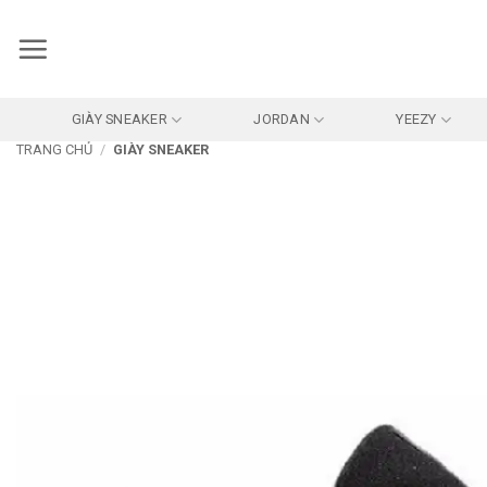
Bỏ
qua
nội
dung
GIÀY SNEAKER
JORDAN
YEEZY
TRANG CHỦ
/
GIÀY SNEAKER