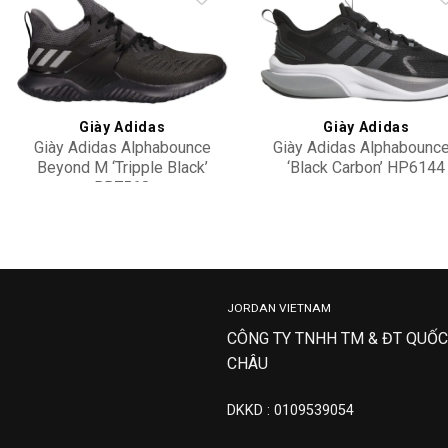
Add to
Add 
wishlist
wishl
Giày Adidas
Giày Adidas
Giày Adidas Alphabounce
Giày Adidas Alphabounc
Beyond M ‘Tripple Black’
‘Black Carbon’ HP6144
BB7568
6,900,000
2,900,000
JORDAN VIETNAM
CÔNG TY TNHH TM & ĐT QUỐC
CHÂU
DKKD : 0109539054