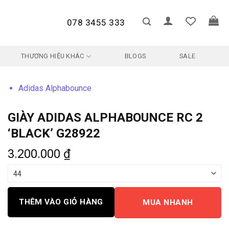
078 3455 333
THƯƠNG HIỆU KHÁC
BLOGS
SALE
Adidas Alphabounce
GIÀY ADIDAS ALPHABOUNCE RC 2
‘BLACK’ G28922
3.200.000
₫
THÊM VÀO GIỎ HÀNG
MUA NHANH