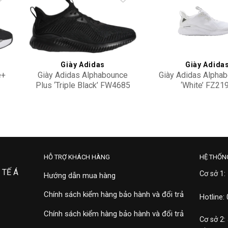
to
Add to
ist
wishlist
Giày Adidas
Giày Adida
e+
Giày Adidas Alphabounce
Giày Adidas Alpha
Plus ‘Triple Black’ FW4685
‘White’ FZ21
3,900,000
3,500,000
HỖ TRỢ KHÁCH HÀNG
HỆ THỐN
 TẾ Á
Cơ sở 1:
Hướng dẫn mua hàng
Chính sách kiểm hàng bảo hành và đổi trả
Hotline:
Chính sách kiểm hàng bảo hành và đổi trả
Cơ sở 2: