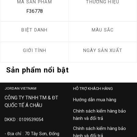
MÃ SẢN PHẨM
THƯƠNG HIỆU
F36778
BIỆT DANH
MÀU SẮC
GIỚI TÍNH
NGÀY SẢN XUẤT
Sản phẩm nổi bật
JORDAN VIETNAM
HỖ TRỢ KHÁCH HÀNG
CÔNG TY TNHH TM & ĐT
Hướng dẫn mua hàng
QUỐC TẾ Á CHÂU
Chính sách kiểm hàng bảo
hành và đổi trả
DKKD : 0109539054
Chính sách kiểm hàng bảo
- Địa chỉ : 70 Tây Sơn, Đống
hành và đổi trả