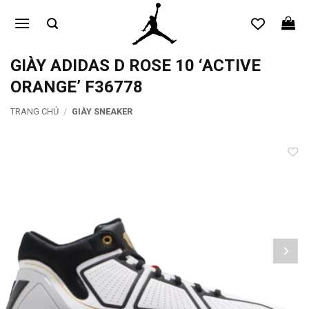
Bỏ
qua
nội
dung
GIÀY ADIDAS D ROSE 10 ‘ACTIVE
ORANGE’ F36778
TRANG CHỦ
/
GIÀY SNEAKER
Add to
wishlist