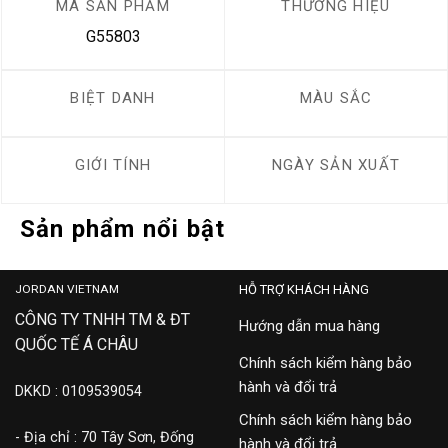
MÃ SẢN PHẨM
THƯƠNG HIỆU
G55803
BIỆT DANH
MÀU SẮC
GIỚI TÍNH
NGÀY SẢN XUẤT
Sản phẩm nổi bật
JORDAN VIETNAM
HỖ TRỢ KHÁCH HÀNG
CÔNG TY TNHH TM & ĐT
Hướng dẫn mua hàng
QUỐC TẾ Á CHÂU
Chính sách kiểm hàng bảo
hành và đổi trả
DKKD : 0109539054
Chính sách kiểm hàng bảo
- Địa chỉ : 70 Tây Sơn, Đống
hành và đổi trả