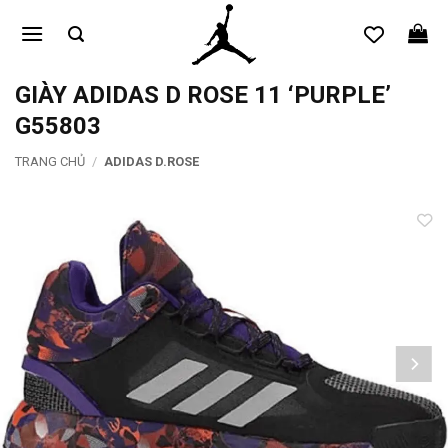
Bỏ
qua
nội
dung
GIÀY ADIDAS D ROSE 11 ‘PURPLE’
G55803
TRANG CHỦ
/
ADIDAS D.ROSE
Add to
wishlist