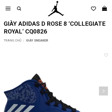
Bỏ
qua
nội
dung
GIÀY ADIDAS D ROSE 8 ‘COLLEGIATE
ROYAL’ CQ0826
TRANG CHỦ
/
GIÀY SNEAKER
Add to
wishlist