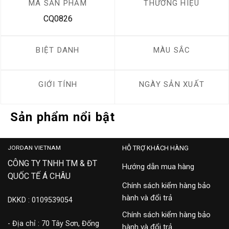
MÃ SẢN PHẨM
THƯƠNG HIỆU
CQ0826
BIỆT DANH
MÀU SẮC
GIỚI TÍNH
NGÀY SẢN XUẤT
Sản phẩm nổi bật
JORDAN VIETNAM
HỖ TRỢ KHÁCH HÀNG
CÔNG TY TNHH TM & ĐT
Hướng dẫn mua hàng
QUỐC TẾ Á CHÂU
Chính sách kiểm hàng bảo
hành và đổi trả
DKKD : 0109539054
Chính sách kiểm hàng bảo
- Địa chỉ : 70 Tây Sơn, Đống
hành và đổi trả