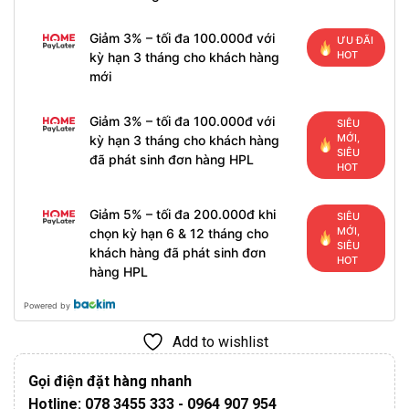
Giảm 3% – tối đa 100.000đ với
ƯU ĐÃI
HOT
kỳ hạn 3 tháng cho khách hàng
mới
Giảm 3% – tối đa 100.000đ với
SIÊU
MỚI,
kỳ hạn 3 tháng cho khách hàng
SIÊU
đã phát sinh đơn hàng HPL
HOT
Giảm 5% – tối đa 200.000đ khi
SIÊU
MỚI,
chọn kỳ hạn 6 & 12 tháng cho
SIÊU
khách hàng đã phát sinh đơn
HOT
hàng HPL
Powered by
Add to wishlist
Gọi điện đặt hàng nhanh
Hotline: 078 3455 333 - 0964 907 954