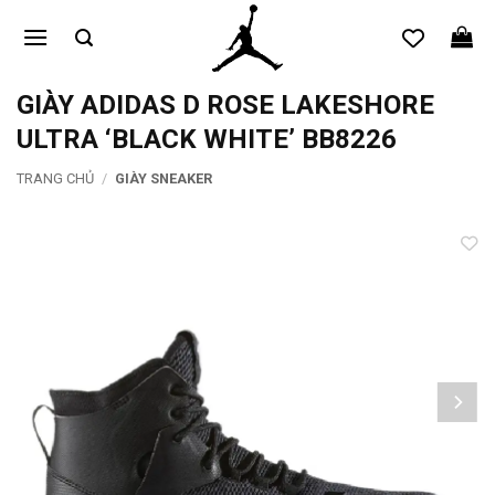
Bỏ
qua
nội
dung
GIÀY ADIDAS D ROSE LAKESHORE
ULTRA ‘BLACK WHITE’ BB8226
TRANG CHỦ
/
GIÀY SNEAKER
Add to
wishlist