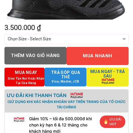
3.500.000
₫
THÊM VÀO GIỎ HÀNG
MUA NHANH
MUA NGAY - TRẢ
MUA NGAY
TRẢ GÓP QUA
SAU
THẺ
Giao Tận Nơi Hoặc Nhận
Visa, Master, JCB
Tại Cửa Hàng
ƯU ĐÃI KHI THANH TOÁN
(SỬ DỤNG KHI XÁC NHẬN KHOẢN VAY TRÊN TRANG CỦA TỔ CHỨC
TÀI CHÍNH)
Giảm 10% – tối đa 500.000đ khi
ƯU ĐÃI
HOT
chọn kỳ hạn 6 & 12 tháng cho
khách hàng mới