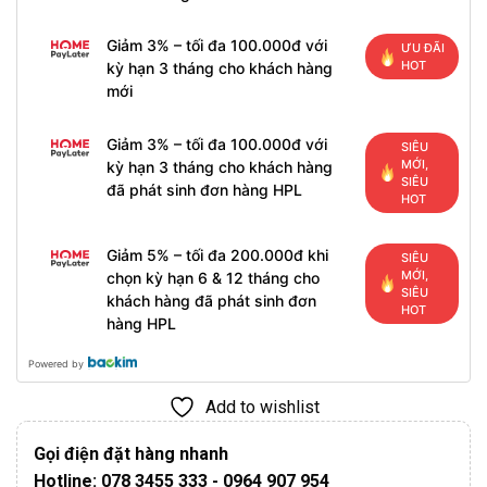
Giảm 3% – tối đa 100.000đ với
ƯU ĐÃI
HOT
kỳ hạn 3 tháng cho khách hàng
mới
Giảm 3% – tối đa 100.000đ với
SIÊU
MỚI,
kỳ hạn 3 tháng cho khách hàng
SIÊU
đã phát sinh đơn hàng HPL
HOT
Giảm 5% – tối đa 200.000đ khi
SIÊU
MỚI,
chọn kỳ hạn 6 & 12 tháng cho
SIÊU
khách hàng đã phát sinh đơn
HOT
hàng HPL
Powered by
Add to wishlist
Gọi điện đặt hàng nhanh
Hotline: 078 3455 333 - 0964 907 954