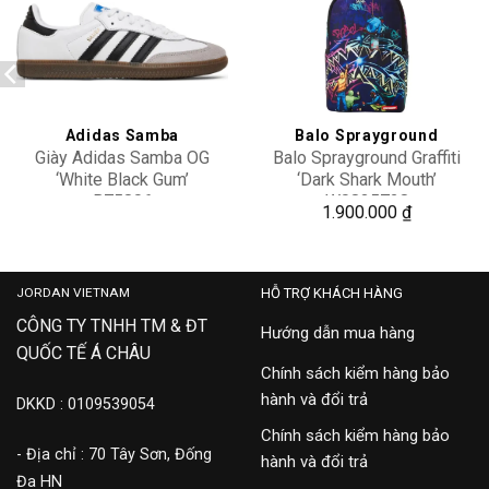
Add to
Add to
wishlist
wishlist
Adidas Samba
Balo Sprayground
Giày Adidas Samba OG
Balo Sprayground Graffiti
‘White Black Gum’
‘Dark Shark Mouth’
B75806
W0835728
2,400,000
1.900.000
₫
JORDAN VIETNAM
HỖ TRỢ KHÁCH HÀNG
CÔNG TY TNHH TM & ĐT
Hướng dẫn mua hàng
QUỐC TẾ Á CHÂU
Chính sách kiểm hàng bảo
hành và đổi trả
DKKD : 0109539054
Chính sách kiểm hàng bảo
- Địa chỉ : 70 Tây Sơn, Đống
hành và đổi trả
Đa HN