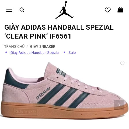
Bỏ
qua
nội
dung
GIÀY ADIDAS HANDBALL SPEZIAL
‘CLEAR PINK’ IF6561
TRANG CHỦ
/
GIÀY SNEAKER
Giày Adidas Handball Spezial
Sale
Add to
wishlist