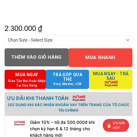
2.300.000
₫
THÊM VÀO GIỎ HÀNG
MUA NHANH
MUA NGAY - TRẢ
MUA NGAY
TRẢ GÓP QUA
SAU
THẺ
Giao Tận Nơi Hoặc Nhận
Visa, Master, JCB
Tại Cửa Hàng
ƯU ĐÃI KHI THANH TOÁN
(SỬ DỤNG KHI XÁC NHẬN KHOẢN VAY TRÊN TRANG CỦA TỔ CHỨC
TÀI CHÍNH)
Giảm 10% – tối đa 500.000đ khi
ƯU ĐÃI
HOT
chọn kỳ hạn 6 & 12 tháng cho
khách hàng mới