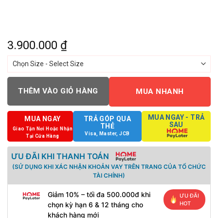
3.900.000
₫
THÊM VÀO GIỎ HÀNG
MUA NHANH
MUA NGAY - TRẢ
MUA NGAY
TRẢ GÓP QUA
SAU
THẺ
Giao Tận Nơi Hoặc Nhận
Visa, Master, JCB
Tại Cửa Hàng
ƯU ĐÃI KHI THANH TOÁN
(SỬ DỤNG KHI XÁC NHẬN KHOẢN VAY TRÊN TRANG CỦA TỔ CHỨC
TÀI CHÍNH)
Giảm 10% – tối đa 500.000đ khi
ƯU ĐÃI
HOT
chọn kỳ hạn 6 & 12 tháng cho
khách hàng mới