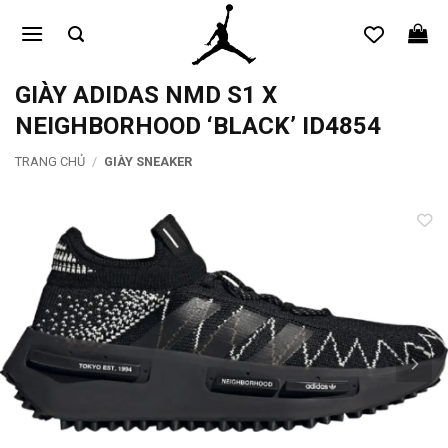
Bỏ
qua
nội
dung
GIÀY ADIDAS NMD S1 X
NEIGHBORHOOD ‘BLACK’ ID4854
TRANG CHỦ
/
GIÀY SNEAKER
Add to
wishlist