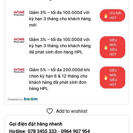
Giảm 3% – tối đa 100.000đ với
ƯU ĐÃI
HOT
kỳ hạn 3 tháng cho khách hàng
mới
Giảm 3% – tối đa 100.000đ với
SIÊU
MỚI,
kỳ hạn 3 tháng cho khách hàng
SIÊU
đã phát sinh đơn hàng HPL
HOT
Giảm 5% – tối đa 200.000đ khi
SIÊU
MỚI,
chọn kỳ hạn 6 & 12 tháng cho
SIÊU
khách hàng đã phát sinh đơn
HOT
hàng HPL
Powered by
Add to wishlist
Gọi điện đặt hàng nhanh
Hotline: 078 3455 333 - 0964 907 954