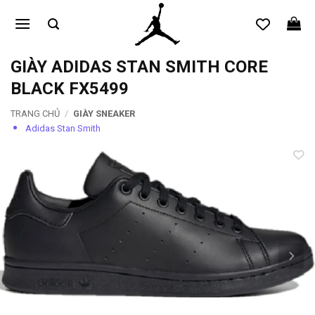
Bỏ
qua
nội
dung
GIÀY ADIDAS STAN SMITH CORE
BLACK FX5499
TRANG CHỦ
/
GIÀY SNEAKER
Adidas Stan Smith
Add to
wishlist