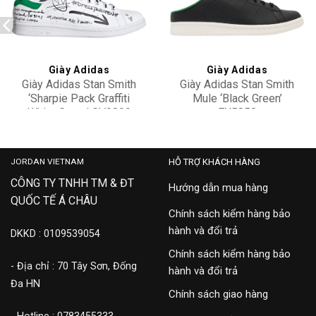
Add to
Add to
wishlist
wishlist
Giày Adidas
Giày Adidas
Giày Adidas Stan Smith
Giày Adidas Stan Smith
‘Sharpie Pack Graffiti
Mule ‘Black Green’
White Green’ GV9800
FX5858
3,500,000
3,900,000
JORDAN VIETNAM
HỖ TRỢ KHÁCH HÀNG
CÔNG TY TNHH TM & ĐT
Hướng dẫn mua hàng
QUỐC TẾ Á CHÂU
Chính sách kiểm hàng bảo
hành và đổi trả
DKKD : 0109539054
Chính sách kiểm hàng bảo
- Địa chỉ : 70 Tây Sơn, Đống
hành và đổi trả
Đa HN
Chính sách giao hàng