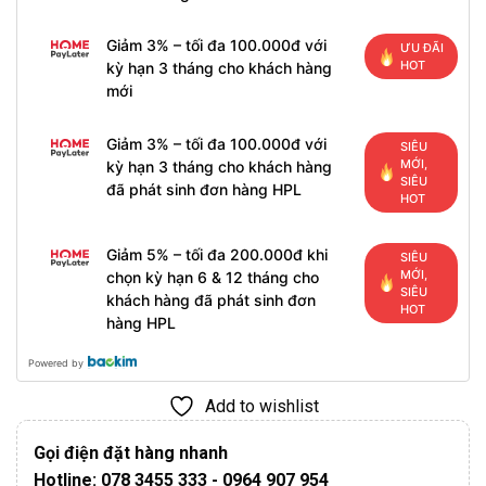
Giảm 3% – tối đa 100.000đ với
ƯU ĐÃI
HOT
kỳ hạn 3 tháng cho khách hàng
mới
Giảm 3% – tối đa 100.000đ với
SIÊU
MỚI,
kỳ hạn 3 tháng cho khách hàng
SIÊU
đã phát sinh đơn hàng HPL
HOT
Giảm 5% – tối đa 200.000đ khi
SIÊU
MỚI,
chọn kỳ hạn 6 & 12 tháng cho
SIÊU
khách hàng đã phát sinh đơn
HOT
hàng HPL
Powered by
Add to wishlist
Gọi điện đặt hàng nhanh
Hotline: 078 3455 333 - 0964 907 954