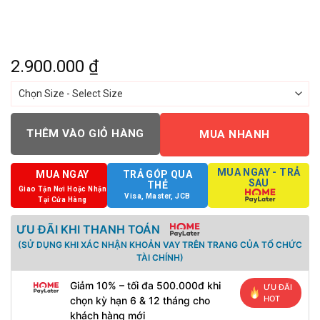
2.900.000
₫
THÊM VÀO GIỎ HÀNG
MUA NHANH
MUA NGAY - TRẢ
MUA NGAY
TRẢ GÓP QUA
SAU
THẺ
Giao Tận Nơi Hoặc Nhận
Visa, Master, JCB
Tại Cửa Hàng
ƯU ĐÃI KHI THANH TOÁN
(SỬ DỤNG KHI XÁC NHẬN KHOẢN VAY TRÊN TRANG CỦA TỔ CHỨC
TÀI CHÍNH)
Giảm 10% – tối đa 500.000đ khi
ƯU ĐÃI
HOT
chọn kỳ hạn 6 & 12 tháng cho
khách hàng mới