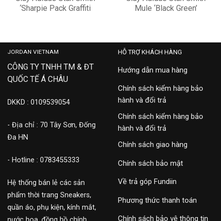
‘Sharpie Pack Graffiti
Mule ‘Black Green’
White Green’ GV9800
FX5858
3,500,000
3,900,000
JORDAN VIETNAM
HỖ TRỢ KHÁCH HÀNG
CÔNG TY TNHH TM & ĐT
Hướng dẫn mua hàng
QUỐC TẾ Á CHÂU
Chính sách kiểm hàng bảo
hành và đổi trả
DKKD : 0109539054
Chính sách kiểm hàng bảo
- Địa chỉ : 70 Tây Sơn, Đống
hành và đổi trả
Đa HN
Chính sách giao hàng
- Hotline : 0783455333
Chính sách bảo mật
Về trả góp Fundiin
Hệ thống bán lẻ các sản
phẩm thời trang Sneakers,
Phương thức thanh toán
quần áo, phụ kiện, kính mắt,
Chính sách bảo vệ thông tin
nước hoa, đồng hồ chính