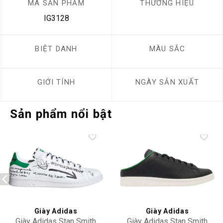
MÃ SẢN PHẨM
THƯƠNG HIỆU
IG3128
BIỆT DANH
MÀU SẮC
GIỚI TÍNH
NGÀY SẢN XUẤT
Sản phẩm nổi bật
Add to
Add to
wishlist
wishlist
Giày Adidas
Giày Adidas
Giày Adidas Stan Smith
Giày Adidas Stan Smith