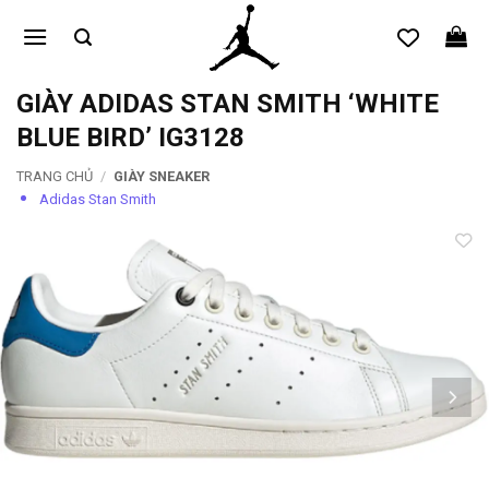
Bỏ
qua
nội
dung
GIÀY ADIDAS STAN SMITH ‘WHITE
BLUE BIRD’ IG3128
TRANG CHỦ
/
GIÀY SNEAKER
Adidas Stan Smith
Add to
wishlist