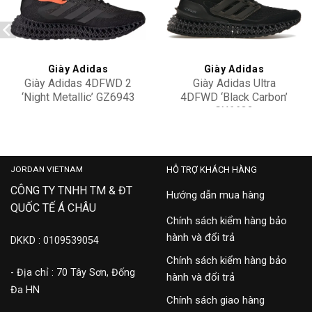
Add to
Add to
wishlist
wishlist
Giày Adidas
Giày Adidas
Giày Adidas 4DFWD 2
Giày Adidas Ultra
‘Night Metallic’ GZ6943
4DFWD ‘Black Carbon’
GX6632
5,900,000
4,350,000
JORDAN VIETNAM
HỖ TRỢ KHÁCH HÀNG
CÔNG TY TNHH TM & ĐT
Hướng dẫn mua hàng
QUỐC TẾ Á CHÂU
Chính sách kiểm hàng bảo
hành và đổi trả
DKKD : 0109539054
Chính sách kiểm hàng bảo
- Địa chỉ : 70 Tây Sơn, Đống
hành và đổi trả
Đa HN
Chính sách giao hàng