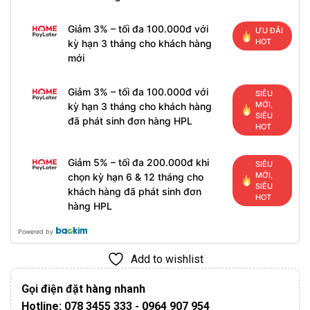
Giảm 3% – tối đa 100.000đ với
ƯU ĐÃI
HOT
kỳ hạn 3 tháng cho khách hàng
mới
Giảm 3% – tối đa 100.000đ với
SIÊU
MỚI,
kỳ hạn 3 tháng cho khách hàng
SIÊU
đã phát sinh đơn hàng HPL
HOT
Giảm 5% – tối đa 200.000đ khi
SIÊU
MỚI,
chọn kỳ hạn 6 & 12 tháng cho
SIÊU
khách hàng đã phát sinh đơn
HOT
hàng HPL
Powered by
Add to wishlist
Gọi điện đặt hàng nhanh
Hotline: 078 3455 333 - 0964 907 954