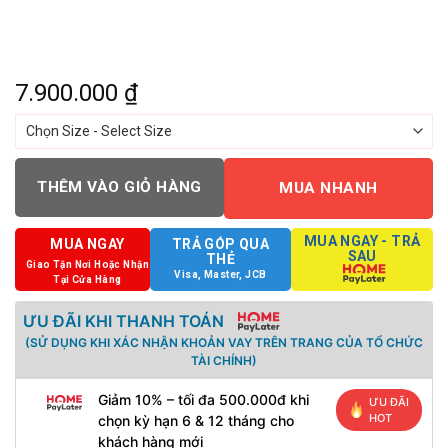
7.900.000
₫
THÊM VÀO GIỎ HÀNG
MUA NHANH
MUA NGAY - TRẢ
MUA NGAY
TRẢ GÓP QUA
SAU
THẺ
Giao Tận Nơi Hoặc Nhận
Visa, Master, JCB
Tại Cửa Hàng
ƯU ĐÃI KHI THANH TOÁN
(SỬ DỤNG KHI XÁC NHẬN KHOẢN VAY TRÊN TRANG CỦA TỔ CHỨC
TÀI CHÍNH)
Giảm 10% – tối đa 500.000đ khi
ƯU ĐÃI
HOT
chọn kỳ hạn 6 & 12 tháng cho
khách hàng mới