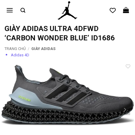
Bỏ
qua
nội
dung
GIÀY ADIDAS ULTRA 4DFWD
‘CARBON WONDER BLUE’ ID1686
TRANG CHỦ
/
GIÀY ADIDAS
Adidas 4D
Add to
wishlist