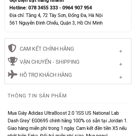
Gọi điện đặt hàng nhanh
Hotline: 078 3455 333 - 0964 907 954
Địa chỉ: Tầng 4, 72 Tây Sơn, Đống Đa, Hà Nội
561 Nguyễn Đình Chiểu, Quận 3, Hồ Chí Minh
CAM KẾT CHÍNH HÃNG
VẬN CHUYỂN - SHIPPING
HỖ TRỢ KHÁCH HÀNG
THÔNG TIN SẢN PHẨM
Mua Giày Adidas UltraBoost 2.0 ‘ISS US National Lab
Dash Grey’ EG0695 chính hãng 100% có sẵn tại Jordan 1.
Giao hàng miễn phí trong 1 ngày. Cam kết đền tiền X5 nếu
phát hiện Fake. Đổi trả miễn phí size. Mua ngay!