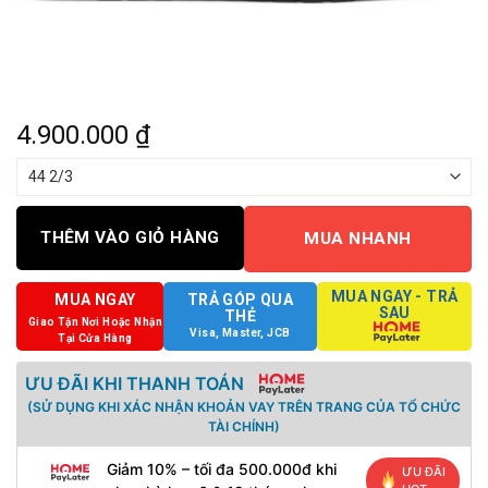
4.900.000
₫
THÊM VÀO GIỎ HÀNG
MUA NHANH
MUA NGAY - TRẢ
MUA NGAY
TRẢ GÓP QUA
SAU
THẺ
Giao Tận Nơi Hoặc Nhận
Visa, Master, JCB
Tại Cửa Hàng
ƯU ĐÃI KHI THANH TOÁN
(SỬ DỤNG KHI XÁC NHẬN KHOẢN VAY TRÊN TRANG CỦA TỔ CHỨC
TÀI CHÍNH)
Giảm 10% – tối đa 500.000đ khi
ƯU ĐÃI