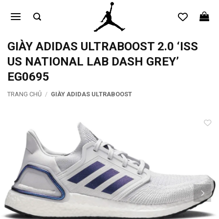
Bỏ
qua
nội
dung
GIÀY ADIDAS ULTRABOOST 2.0 ‘ISS
US NATIONAL LAB DASH GREY’
EG0695
TRANG CHỦ
/
GIÀY ADIDAS ULTRABOOST
Add to
wishlist