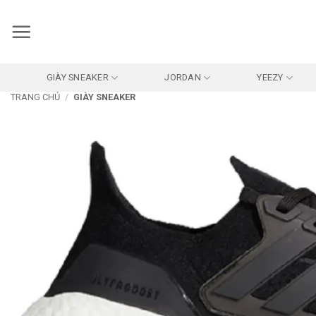
Bỏ
qua
nội
dung
GIÀY SNEAKER
JORDAN
YEEZY
TRANG CHỦ
/
GIÀY SNEAKER