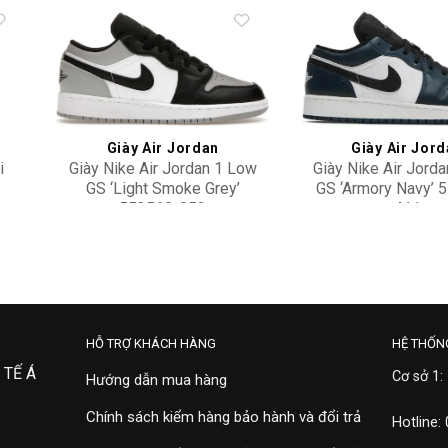
to
Add to
ist
wishlist
Giày Air Jordan
Giày Air Jor
i
Giày Nike Air Jordan 1 Low
Giày Nike Air Jord
GS ‘Light Smoke Grey’
GS ‘Armory Navy’ 
553560-052
411
2,700,000
2,500,000
HỖ TRỢ KHÁCH HÀNG
HỆ THỐN
 TẾ Á
Cơ sở 1:
Hướng dẫn mua hàng
Chính sách kiểm hàng bảo hành và đổi trả
Hotline: