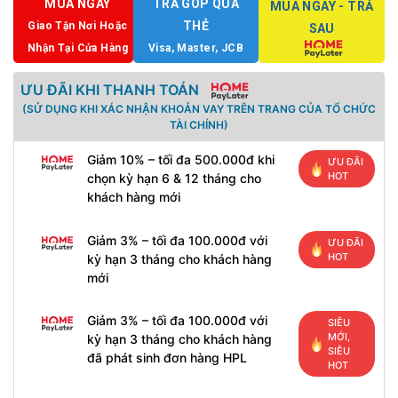
MUA NGAY
TRẢ GÓP QUA
MUA NGAY - TRẢ
THẺ
Giao Tận Nơi Hoặc
SAU
Nhận Tại Cửa Hàng
Visa, Master, JCB
ƯU ĐÃI KHI THANH TOÁN
(SỬ DỤNG KHI XÁC NHẬN KHOẢN VAY TRÊN TRANG CỦA TỔ CHỨC
TÀI CHÍNH)
Giảm 10% – tối đa 500.000đ khi
ƯU ĐÃI
HOT
chọn kỳ hạn 6 & 12 tháng cho
khách hàng mới
Giảm 3% – tối đa 100.000đ với
ƯU ĐÃI
HOT
kỳ hạn 3 tháng cho khách hàng
mới
Giảm 3% – tối đa 100.000đ với
SIÊU
MỚI,
kỳ hạn 3 tháng cho khách hàng
SIÊU
đã phát sinh đơn hàng HPL
HOT