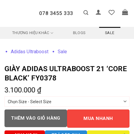
078 3455 333
THƯƠNG HIỆU KHÁC
BLOGS
SALE
Adidas Ultraboost
Sale
GIÀY ADIDAS ULTRABOOST 21 ‘CORE
BLACK’ FY0378
3.100.000
₫
THÊM VÀO GIỎ HÀNG
MUA NHANH