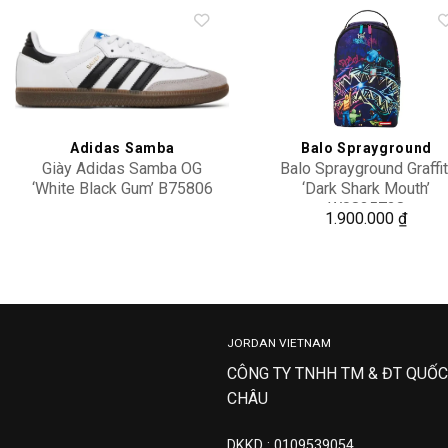
Add to
Add 
wishlist
wishl
Adidas Samba
Balo Sprayground
Giày Adidas Samba OG
Balo Sprayground Graffit
‘White Black Gum’ B75806
‘Dark Shark Mouth’
W0835728
2,400,000
1.900.000
₫
JORDAN VIETNAM
CÔNG TY TNHH TM & ĐT QUỐC
CHÂU
DKKD : 0109539054