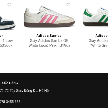
Add to
Add to
wishlist
wishlist
dan
Adidas Samba
Adidas
an 1 Low
Giày Adidas Samba OG
Giày Adida
553560-
‘White Lucid Pink’ IG1962
‘White Gre
2,300,000
2,20
G CỬA HÀNG
 70-72 Tây Sơn, Đống Đa, Hà Nội
 078 3455 333