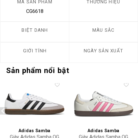
MÃ SẢN PHẨM
THƯƠNG HIỆU
CG6618
BIỆT DANH
MÀU SẮC
GIỚI TÍNH
NGÀY SẢN XUẤT
Sản phẩm nổi bật
Add to
Add to
wishlist
wishlist
Adidas Samba
Adidas Samba
Giày Adidas Samba OG
Giày Adidas Samba OG