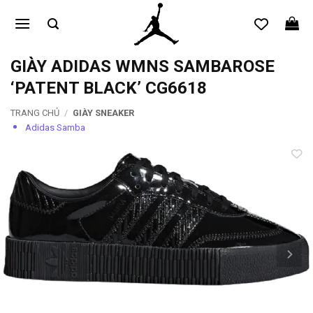
Bỏ
qua
nội
dung
GIÀY ADIDAS WMNS SAMBAROSE
‘PATENT BLACK’ CG6618
TRANG CHỦ
/
GIÀY SNEAKER
Adidas Samba
Add to
wishlist