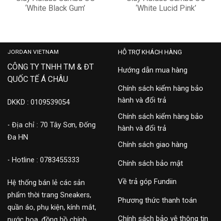
‘White Black Gum’
‘White Lucid Pink’
B75806
IG1962
2,400,000
2,300,000
JORDAN VIETNAM
HỖ TRỢ KHÁCH HÀNG
CÔNG TY TNHH TM & ĐT
Hướng dẫn mua hàng
QUỐC TẾ Á CHÂU
Chính sách kiểm hàng bảo
hành và đổi trả
DKKD : 0109539054
Chính sách kiểm hàng bảo
- Địa chỉ : 70 Tây Sơn, Đống
hành và đổi trả
Đa HN
Chính sách giao hàng
- Hotline : 0783455333
Chính sách bảo mật
Về trả góp Fundiin
Hệ thống bán lẻ các sản
phẩm thời trang Sneakers,
Phương thức thanh toán
quần áo, phụ kiện, kính mắt,
Chính sách bảo vệ thông tin
nước hoa, đồng hồ chính