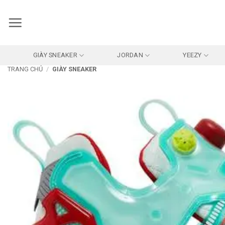
Bỏ
qua
nội
dung
GIÀY SNEAKER
JORDAN
YEEZY
TRANG CHỦ
/
GIÀY SNEAKER