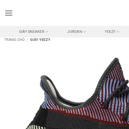
Bỏ
qua
nội
dung
GIÀY SNEAKER
JORDAN
YEEZY
TRANG CHỦ
/
GIÀY YEEZY