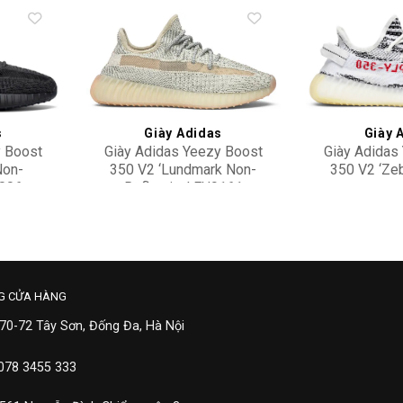
Add to
Add to
wishlist
wishlist
s
Giày Adidas
Giày 
y Boost
Giày Adidas Yeezy Boost
Giày Adidas
Non-
350 V2 ‘Lundmark Non-
350 V2 ‘Ze
9006
Reflective’ FU9161
9,900,000
9,50
G CỬA HÀNG
 70-72 Tây Sơn, Đống Đa, Hà Nội
 078 3455 333