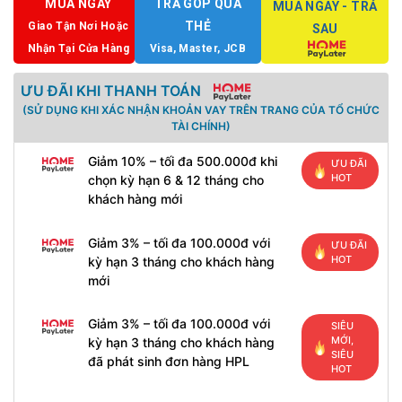
MUA NGAY
TRẢ GÓP QUA
MUA NGAY - TRẢ
THẺ
Giao Tận Nơi Hoặc
SAU
Nhận Tại Cửa Hàng
Visa, Master, JCB
ƯU ĐÃI KHI THANH TOÁN
(SỬ DỤNG KHI XÁC NHẬN KHOẢN VAY TRÊN TRANG CỦA TỔ CHỨC
TÀI CHÍNH)
Giảm 10% – tối đa 500.000đ khi
ƯU ĐÃI
HOT
chọn kỳ hạn 6 & 12 tháng cho
khách hàng mới
Giảm 3% – tối đa 100.000đ với
ƯU ĐÃI
HOT
kỳ hạn 3 tháng cho khách hàng
mới
Giảm 3% – tối đa 100.000đ với
SIÊU
MỚI,
kỳ hạn 3 tháng cho khách hàng
SIÊU
đã phát sinh đơn hàng HPL
HOT