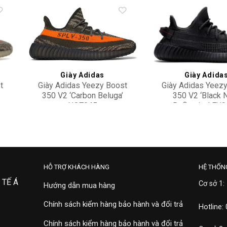
to
Add to
ist
wishlist
Giày Adidas
Giày Adida
t
Giày Adidas Yeezy Boost
Giày Adidas Yeez
350 V2 ‘Carbon Beluga’
350 V2 ‘Black 
HQ7045
Reflective’ FU
4,900,000
12,000,000
HỖ TRỢ KHÁCH HÀNG
HỆ THỐN
 TẾ Á
Cơ sở 1:
Hướng dẫn mua hàng
Chính sách kiểm hàng bảo hành và đổi trả
Hotline:
Chính sách kiểm hàng bảo hành và đổi trả