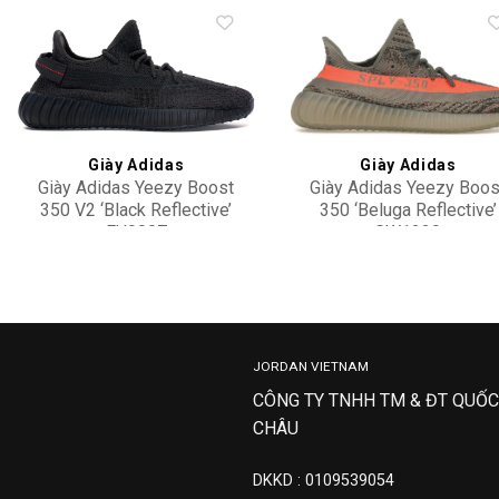
Add to
Add 
wishlist
wishl
Giày Adidas
Giày Adidas
Giày Adidas Yeezy Boost
Giày Adidas Yeezy Boos
350 V2 ‘Black Reflective’
350 ‘Beluga Reflective’
FU9007
GW1229
15,500,000
7,900,000
JORDAN VIETNAM
CÔNG TY TNHH TM & ĐT QUỐC
CHÂU
DKKD : 0109539054