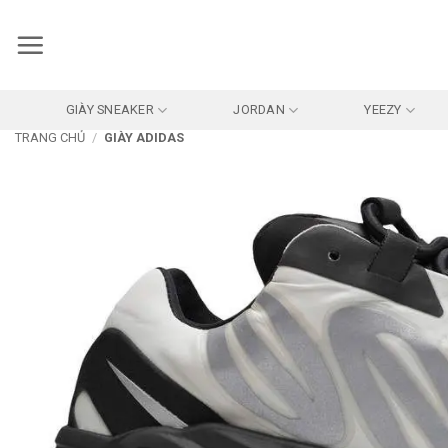
Bỏ
qua
nội
dung
GIÀY SNEAKER
JORDAN
YEEZY
TRANG CHỦ
/
GIÀY ADIDAS