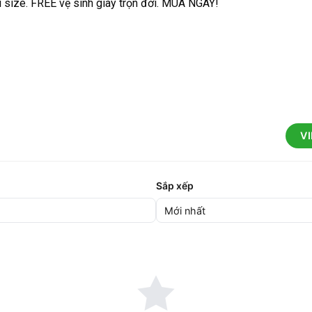
hí size. FREE vệ sinh giày trọn đời. MUA NGAY!
V
Sắp xếp