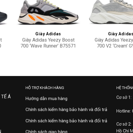
to
Add to
ist
wishlist
Giày Adidas
Giày Adida
t
Giày Adidas Yeezy Boost
Giày Adidas Yeez
0
700 ‘Wave Runner’ B75571
700 V2 ‘Cream’ 
11,900,000
8,500,000
HỖ TRỢ KHÁCH HÀNG
HỆ THỐN
 TẾ Á
Cơ sở 1:
Hướng dẫn mua hàng
Chính sách kiểm hàng bảo hành và đổi trả
Hotline:
Chính sách kiểm hàng bảo hành và đổi trả
Cơ sở 2:
Hồ Chí 
N
Chính sách giao hàng