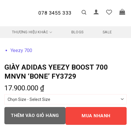
078 3455 333
THƯƠNG HIỆU KHÁC
BLOGS
SALE
Yeezy 700
GIÀY ADIDAS YEEZY BOOST 700
MNVN ‘BONE’ FY3729
17.900.000
₫
THÊM VÀO GIỎ HÀNG
MUA NHANH