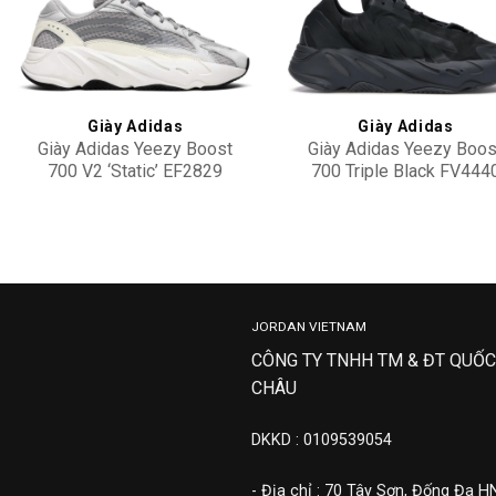
Add to
Add 
wishlist
wishl
Giày Adidas
Giày Adidas
Giày Adidas Yeezy Boost
Giày Adidas Yeezy Boos
700 V2 ‘Static’ EF2829
700 Triple Black FV444
9,500,000
4,900,000
JORDAN VIETNAM
CÔNG TY TNHH TM & ĐT QUỐC
CHÂU
DKKD : 0109539054
- Địa chỉ : 70 Tây Sơn, Đống Đa H