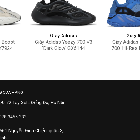
Add to
Add to
wishlist
wishlist
s
Giày Adidas
Giày 
y Boost
Giày Adidas Yeezy 700 V3
Giày Adidas
GY7924
‘Dark Glow’ GX6144
700 ‘Hi-Res 
7,900,000
7,90
G CỬA HÀNG
 70-72 Tây Sơn, Đống Đa, Hà Nội
 078 3455 333
 561 Nguyễn Đình Chiểu, quận 3,
Minh