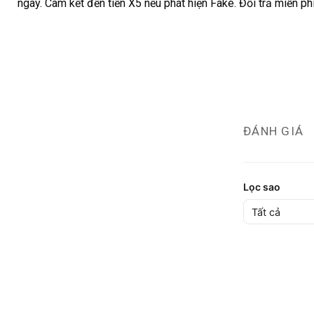
ngày. Cam kết đền tiền X5 nếu phát hiện Fake. Đổi trả miễn p
ĐÁNH GIÁ
Lọc sao