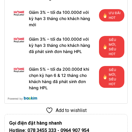
Giảm 3% – tối đa 100.000đ với
ƯU ĐÃI
HOT
kỳ hạn 3 tháng cho khách hàng
mới
Giảm 3% – tối đa 100.000đ với
SIÊU
MỚI,
kỳ hạn 3 tháng cho khách hàng
SIÊU
đã phát sinh đơn hàng HPL
HOT
Giảm 5% – tối đa 200.000đ khi
SIÊU
MỚI,
chọn kỳ hạn 6 & 12 tháng cho
SIÊU
khách hàng đã phát sinh đơn
HOT
hàng HPL
Powered by
Add to wishlist
Gọi điện đặt hàng nhanh
Hotline: 078 3455 333 - 0964 907 954