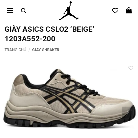
Bỏ
qua
nội
dung
GIÀY ASICS CSLO2 ‘BEIGE’
1203A552-200
TRANG CHỦ
/
GIÀY SNEAKER
Add to
wishlist