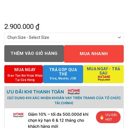
2.900.000
₫
THÊM VÀO GIỎ HÀNG
MUA NHANH
MUA NGAY - TRẢ
MUA NGAY
TRẢ GÓP QUA
SAU
THẺ
Giao Tận Nơi Hoặc Nhận
Visa, Master, JCB
Tại Cửa Hàng
ƯU ĐÃI KHI THANH TOÁN
(SỬ DỤNG KHI XÁC NHẬN KHOẢN VAY TRÊN TRANG CỦA TỔ CHỨC
TÀI CHÍNH)
Giảm 10% – tối đa 500.000đ khi
ƯU ĐÃI
HOT
chọn kỳ hạn 6 & 12 tháng cho
khách hàng mới