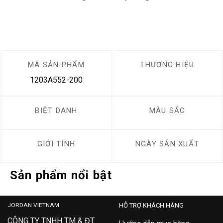
MÃ SẢN PHẨM
THƯƠNG HIỆU
1203A552-200
BIỆT DANH
MÀU SẮC
GIỚI TÍNH
NGÀY SẢN XUẤT
Sản phẩm nổi bật
JORDAN VIETNAM
HỖ TRỢ KHÁCH HÀNG
CÔNG TY TNHH TM & ĐT