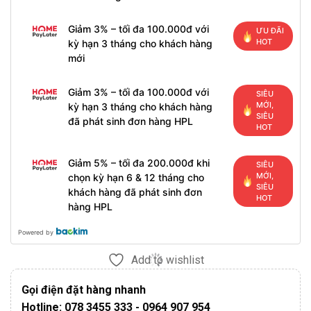
Giảm 3% – tối đa 100.000đ với
ƯU ĐÃI
HOT
kỳ hạn 3 tháng cho khách hàng
mới
Giảm 3% – tối đa 100.000đ với
SIÊU
MỚI,
kỳ hạn 3 tháng cho khách hàng
SIÊU
đã phát sinh đơn hàng HPL
HOT
Giảm 5% – tối đa 200.000đ khi
SIÊU
MỚI,
chọn kỳ hạn 6 & 12 tháng cho
SIÊU
khách hàng đã phát sinh đơn
HOT
hàng HPL
Powered by
Add to wishlist
Gọi điện đặt hàng nhanh
Hotline: 078 3455 333 - 0964 907 954