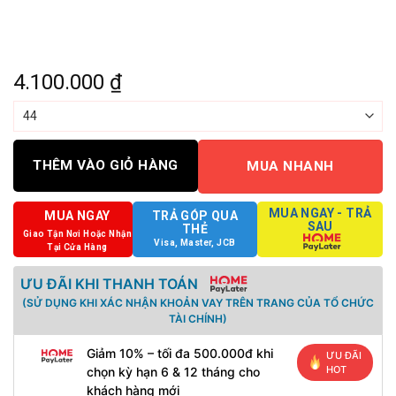
4.100.000
₫
THÊM VÀO GIỎ HÀNG
MUA NHANH
MUA NGAY - TRẢ
MUA NGAY
TRẢ GÓP QUA
SAU
THẺ
Giao Tận Nơi Hoặc Nhận
Visa, Master, JCB
Tại Cửa Hàng
ƯU ĐÃI KHI THANH TOÁN
(SỬ DỤNG KHI XÁC NHẬN KHOẢN VAY TRÊN TRANG CỦA TỔ CHỨC
TÀI CHÍNH)
Giảm 10% – tối đa 500.000đ khi
ƯU ĐÃI
HOT
chọn kỳ hạn 6 & 12 tháng cho
khách hàng mới