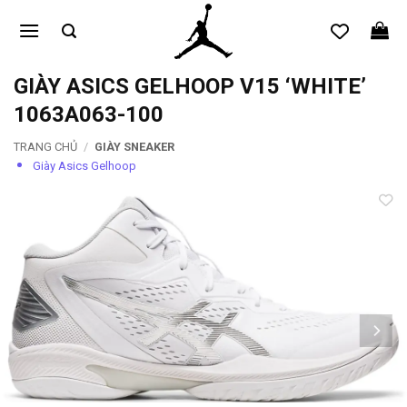
Bỏ
qua
nội
dung
GIÀY ASICS GELHOOP V15 ‘WHITE’
1063A063-100
TRANG CHỦ
/
GIÀY SNEAKER
Giày Asics Gelhoop
Add to
wishlist