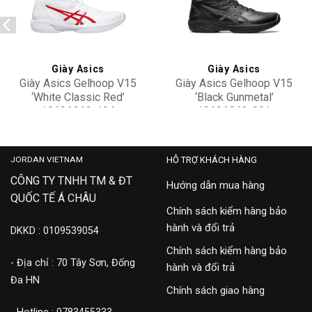
Add to
Add to
wishlist
wishlist
Giày Asics
Giày Asics
Giày Asics Gelhoop V15
Giày Asics Gelhoop V15
‘White Classic Red’
‘Black Gunmetal’
1063A063-104
1063A063-001
3,500,000
5,500,000
JORDAN VIETNAM
HỖ TRỢ KHÁCH HÀNG
CÔNG TY TNHH TM & ĐT
Hướng dẫn mua hàng
QUỐC TẾ Á CHÂU
Chính sách kiểm hàng bảo
hành và đổi trả
DKKD : 0109539054
Chính sách kiểm hàng bảo
- Địa chỉ : 70 Tây Sơn, Đống
hành và đổi trả
Đa HN
Chính sách giao hàng