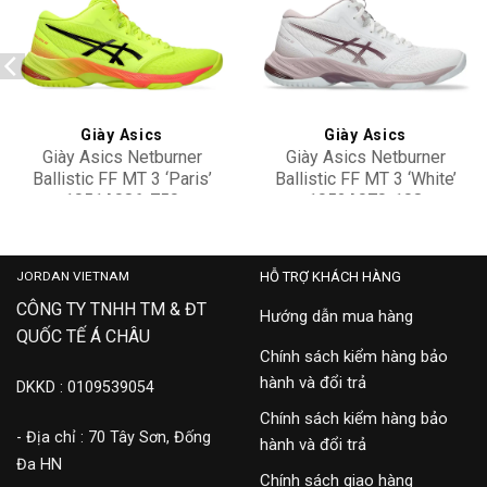
Add to
Add to
wishlist
wishlist
Giày Asics
Giày Asics
Giày Asics Netburner
Giày Asics Netburner
Ballistic FF MT 3 ‘Paris’
Ballistic FF MT 3 ‘White’
1051A086-750
1052A070-108
4,900,000
4,500,000
JORDAN VIETNAM
HỖ TRỢ KHÁCH HÀNG
CÔNG TY TNHH TM & ĐT
Hướng dẫn mua hàng
QUỐC TẾ Á CHÂU
Chính sách kiểm hàng bảo
hành và đổi trả
DKKD : 0109539054
Chính sách kiểm hàng bảo
- Địa chỉ : 70 Tây Sơn, Đống
hành và đổi trả
Đa HN
Chính sách giao hàng