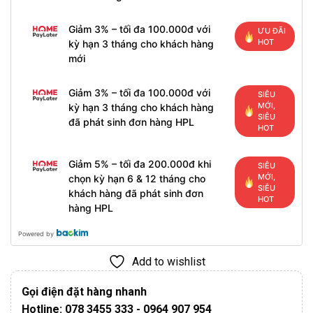
Giảm 3% – tối đa 100.000đ với
ƯU ĐÃI
HOT
kỳ hạn 3 tháng cho khách hàng
mới
Giảm 3% – tối đa 100.000đ với
SIÊU
MỚI,
kỳ hạn 3 tháng cho khách hàng
SIÊU
đã phát sinh đơn hàng HPL
HOT
Giảm 5% – tối đa 200.000đ khi
SIÊU
MỚI,
chọn kỳ hạn 6 & 12 tháng cho
SIÊU
khách hàng đã phát sinh đơn
HOT
hàng HPL
Powered by
Add to wishlist
Gọi điện đặt hàng nhanh
Hotline: 078 3455 333 - 0964 907 954