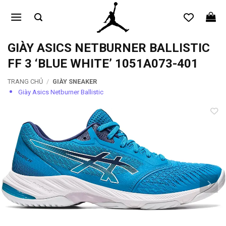
Bỏ
qua
nội
dung
GIÀY ASICS NETBURNER BALLISTIC
FF 3 ‘BLUE WHITE’ 1051A073-401
TRANG CHỦ
/
GIÀY SNEAKER
Giày Asics Netburner Ballistic
Add to
wishlist