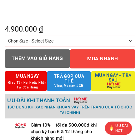
4.900.000
₫
THÊM VÀO GIỎ HÀNG
MUA NHANH
MUA NGAY - TRẢ
MUA NGAY
TRẢ GÓP QUA
SAU
THẺ
Giao Tận Nơi Hoặc Nhận
Visa, Master, JCB
Tại Cửa Hàng
ƯU ĐÃI KHI THANH TOÁN
(SỬ DỤNG KHI XÁC NHẬN KHOẢN VAY TRÊN TRANG CỦA TỔ CHỨC
TÀI CHÍNH)
Giảm 10% – tối đa 500.000đ khi
ƯU ĐÃI
HOT
chọn kỳ hạn 6 & 12 tháng cho
khách hàng mới