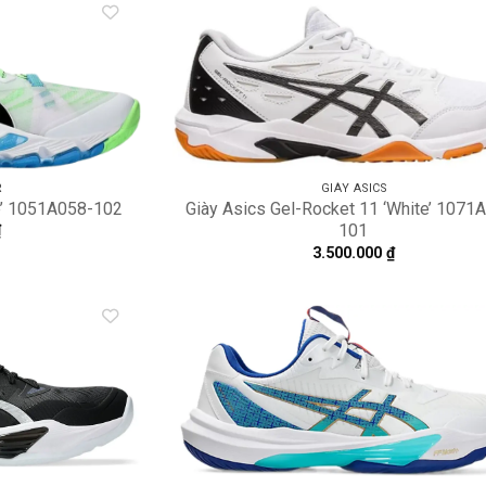
Add to
A
wishlist
wi
R
GIÀY ASICS
te’ 1051A058-102
Giày Asics Gel-Rocket 11 ‘White’ 1071
101
₫
3.500.000
₫
Add to
A
wishlist
wi