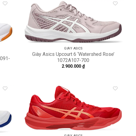
dd to
Add to
shlist
wishlist
GIÀY ASICS
Giày Asics Upcourt 6 ‘Watershed Rose’
A091-
1072A107-700
2.900.000
₫
dd to
Add to
shlist
wishlist
GIÀY ASICS