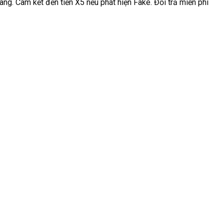
hàng. Cam kết đền tiền X5 nếu phát hiện Fake. Đổi trả miễn phí