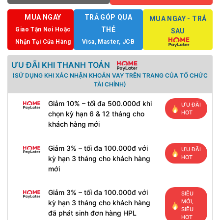
MUA NGAY
TRẢ GÓP QUA
MUA NGAY - TRẢ
THẺ
Giao Tận Nơi Hoặc
SAU
Nhận Tại Cửa Hàng
Visa, Master, JCB
ƯU ĐÃI KHI THANH TOÁN
(SỬ DỤNG KHI XÁC NHẬN KHOẢN VAY TRÊN TRANG CỦA TỔ CHỨC
TÀI CHÍNH)
Giảm 10% – tối đa 500.000đ khi
ƯU ĐÃI
HOT
chọn kỳ hạn 6 & 12 tháng cho
khách hàng mới
Giảm 3% – tối đa 100.000đ với
ƯU ĐÃI
HOT
kỳ hạn 3 tháng cho khách hàng
mới
Giảm 3% – tối đa 100.000đ với
SIÊU
MỚI,
kỳ hạn 3 tháng cho khách hàng
SIÊU
đã phát sinh đơn hàng HPL
HOT