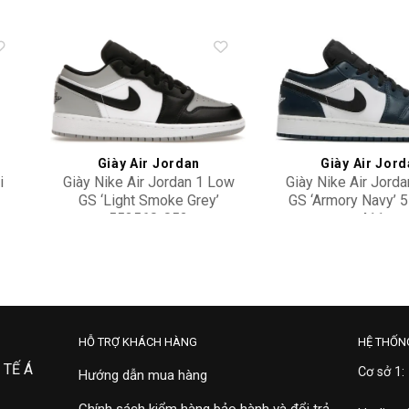
to
Add to
ist
wishlist
Giày Air Jordan
Giày Air Jor
i
Giày Nike Air Jordan 1 Low
Giày Nike Air Jord
GS ‘Light Smoke Grey’
GS ‘Armory Navy’ 
553560-052
411
2,700,000
2,500,000
HỖ TRỢ KHÁCH HÀNG
HỆ THỐN
 TẾ Á
Cơ sở 1:
Hướng dẫn mua hàng