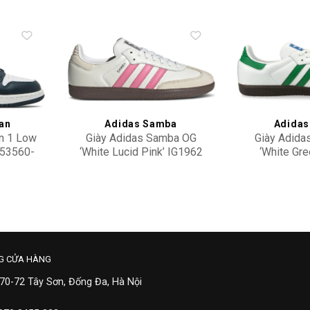
Add to
Add to
wishlist
wishlist
dan
Adidas Samba
Adidas
an 1 Low
Giày Adidas Samba OG
Giày Adida
553560-
‘White Lucid Pink’ IG1962
‘White Gre
2,300,000
2,20
G CỬA HÀNG
 70-72 Tây Sơn, Đống Đa, Hà Nội