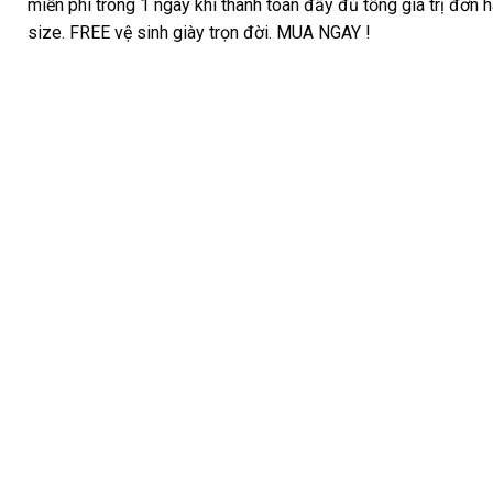
miễn phí trong 1 ngày khi thanh toán đầy đủ tổng giá trị đơn 
size. FREE vệ sinh giày trọn đời. MUA NGAY !