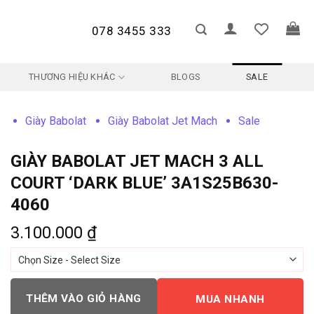
078 3455 333
THƯƠNG HIỆU KHÁC
BLOGS
SALE
Giày Babolat
Giày Babolat Jet Mach
Sale
GIÀY BABOLAT JET MACH 3 ALL
COURT ‘DARK BLUE’ 3A1S25B630-
4060
3.100.000
₫
THÊM VÀO GIỎ HÀNG
MUA NHANH