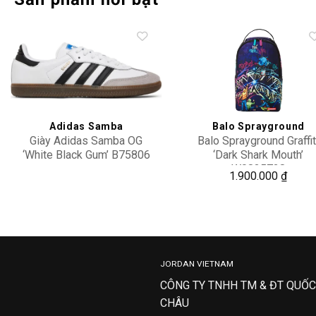
Add to
Add 
wishlist
wishl
Adidas Samba
Balo Sprayground
Giày Adidas Samba OG
Balo Sprayground Graffit
‘White Black Gum’ B75806
‘Dark Shark Mouth’
W0835728
2,400,000
1.900.000
₫
JORDAN VIETNAM
CÔNG TY TNHH TM & ĐT QUỐC
CHÂU