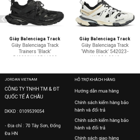
Add to
Add to
wishlist
wishlist
Giày Balenciaga Track
Giày Balenciaga Track
Giày Balenciaga Track
Giày Balenciaga Track
Trainers ‘Black’
‘White Black’ 542023-
542023W1GB11000
W1GC4-9010
28,900,000
26,900,000
JORDAN VIETNAM
HỖ TRỢ KHÁCH HÀNG
CÔNG TY TNHH TM & ĐT
Hướng dẫn mua hàng
QUỐC TẾ Á CHÂU
Chính sách kiểm hàng bảo
hành và đổi trả
DKKD : 0109539054
Chính sách kiểm hàng bảo
- Địa chỉ : 70 Tây Sơn, Đống
hành và đổi trả
Đa HN
Chính sách giao hàng