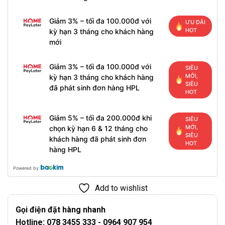
Giảm 3% – tối đa 100.000đ với
ƯU ĐÃI
HOT
kỳ hạn 3 tháng cho khách hàng
mới
Giảm 3% – tối đa 100.000đ với
SIÊU
MỚI,
kỳ hạn 3 tháng cho khách hàng
SIÊU
đã phát sinh đơn hàng HPL
HOT
Giảm 5% – tối đa 200.000đ khi
SIÊU
MỚI,
chọn kỳ hạn 6 & 12 tháng cho
SIÊU
khách hàng đã phát sinh đơn
HOT
hàng HPL
Powered by
Add to wishlist
Gọi điện đặt hàng nhanh
Hotline: 078 3455 333 - 0964 907 954