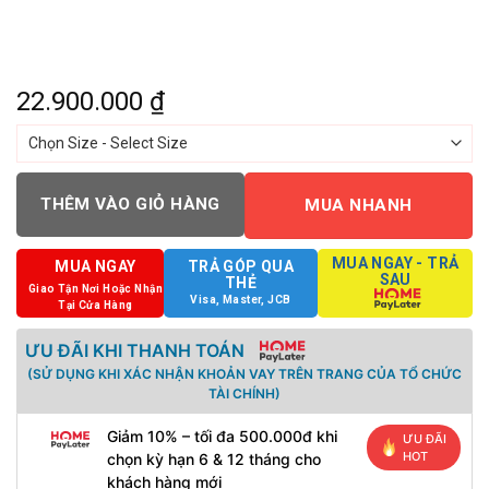
22.900.000
₫
THÊM VÀO GIỎ HÀNG
MUA NHANH
MUA NGAY - TRẢ
MUA NGAY
TRẢ GÓP QUA
SAU
THẺ
Giao Tận Nơi Hoặc Nhận
Visa, Master, JCB
Tại Cửa Hàng
ƯU ĐÃI KHI THANH TOÁN
(SỬ DỤNG KHI XÁC NHẬN KHOẢN VAY TRÊN TRANG CỦA TỔ CHỨC
TÀI CHÍNH)
Giảm 10% – tối đa 500.000đ khi
ƯU ĐÃI
HOT
chọn kỳ hạn 6 & 12 tháng cho
khách hàng mới