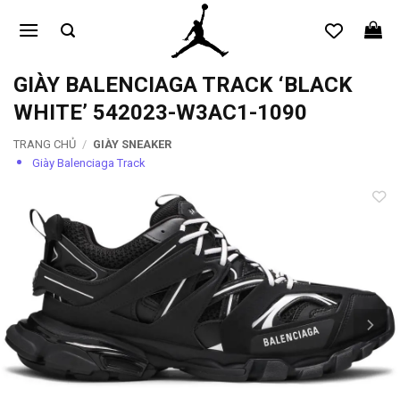
Bỏ
qua
nội
dung
GIÀY BALENCIAGA TRACK ‘BLACK
WHITE’ 542023-W3AC1-1090
TRANG CHỦ
/
GIÀY SNEAKER
Giày Balenciaga Track
Add to
wishlist