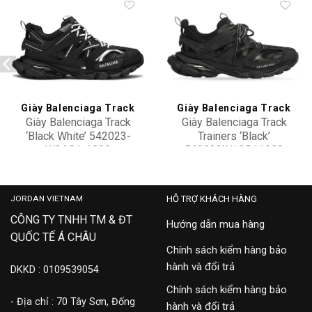
Add to
Add to
wishlist
wishlist
Giày Balenciaga Track
Giày Balenciaga Track
Giày Balenciaga Track
Giày Balenciaga Track
‘Black White’ 542023-
Trainers ‘Black’
W3AC1-1090
542023W1GB11000
22,900,000
28,900,000
JORDAN VIETNAM
HỖ TRỢ KHÁCH HÀNG
CÔNG TY TNHH TM & ĐT
Hướng dẫn mua hàng
QUỐC TẾ Á CHÂU
Chính sách kiểm hàng bảo
hành và đổi trả
DKKD : 0109539054
Chính sách kiểm hàng bảo
- Địa chỉ : 70 Tây Sơn, Đống
hành và đổi trả