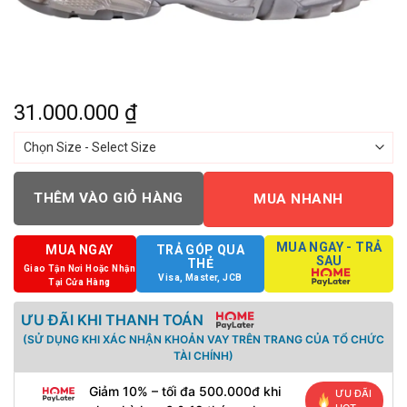
31.000.000
₫
THÊM VÀO GIỎ HÀNG
MUA NHANH
MUA NGAY - TRẢ
MUA NGAY
TRẢ GÓP QUA
SAU
THẺ
Giao Tận Nơi Hoặc Nhận
Visa, Master, JCB
Tại Cửa Hàng
ƯU ĐÃI KHI THANH TOÁN
(SỬ DỤNG KHI XÁC NHẬN KHOẢN VAY TRÊN TRANG CỦA TỔ CHỨC
TÀI CHÍNH)
Giảm 10% – tối đa 500.000đ khi
ƯU ĐÃI