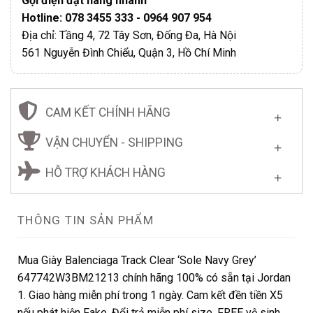
Gọi điện đặt hàng nhanh
Hotline: 078 3455 333 - 0964 907 954
Địa chỉ: Tầng 4, 72 Tây Sơn, Đống Đa, Hà Nội
561 Nguyễn Đình Chiểu, Quận 3, Hồ Chí Minh
CAM KẾT CHÍNH HÃNG
VẬN CHUYỂN - SHIPPING
HỖ TRỢ KHÁCH HÀNG
THÔNG TIN SẢN PHẨM
Mua Giày Balenciaga Track Clear ‘Sole Navy Grey’
647742W3BM21213 chính hãng 100% có sẵn tại Jordan
1. Giao hàng miễn phí trong 1 ngày. Cam kết đền tiền X5
nếu phát hiện Fake. Đổi trả miễn phí size. FREE vệ sinh