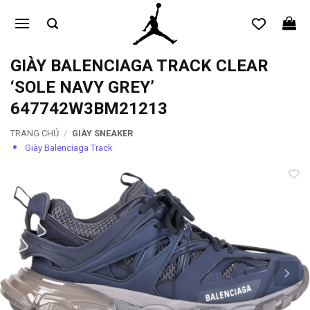
Bỏ
qua
nội
dung
GIÀY BALENCIAGA TRACK CLEAR
‘SOLE NAVY GREY’
647742W3BM21213
TRANG CHỦ
/
GIÀY SNEAKER
Giày Balenciaga Track
Add to
wishlist