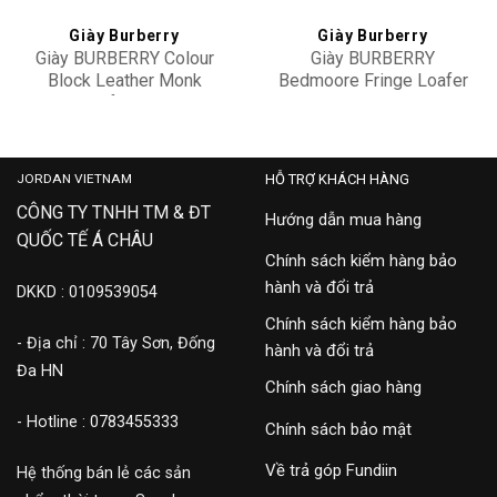
Giày Burberry
Giày Burberry
Giày BURBERRY Colour
Giày BURBERRY
Block Leather Monk
Bedmoore Fringe Loafer
Strap Loafers 4075729
4076159
13,900,000
15,900,000
JORDAN VIETNAM
HỖ TRỢ KHÁCH HÀNG
CÔNG TY TNHH TM & ĐT
Hướng dẫn mua hàng
QUỐC TẾ Á CHÂU
Chính sách kiểm hàng bảo
hành và đổi trả
DKKD : 0109539054
Chính sách kiểm hàng bảo
- Địa chỉ : 70 Tây Sơn, Đống
hành và đổi trả
Đa HN
Chính sách giao hàng
- Hotline : 0783455333
Chính sách bảo mật
Về trả góp Fundiin
Hệ thống bán lẻ các sản