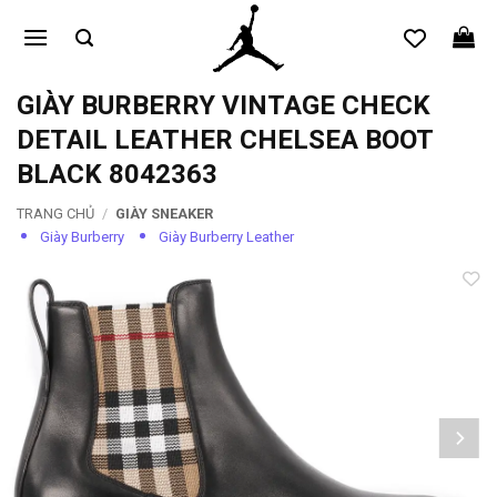
Bỏ
qua
nội
dung
GIÀY BURBERRY VINTAGE CHECK
DETAIL LEATHER CHELSEA BOOT
BLACK 8042363
TRANG CHỦ
/
GIÀY SNEAKER
Giày Burberry
Giày Burberry Leather
Add to
wishlist