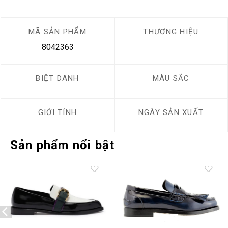
MÃ SẢN PHẨM
THƯƠNG HIỆU
8042363
BIỆT DANH
MÀU SẮC
GIỚI TÍNH
NGÀY SẢN XUẤT
Sản phẩm nổi bật
Add to
Add to
wishlist
wishlist